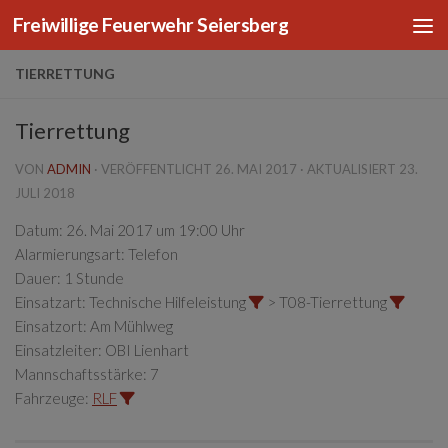
Freiwillige Feuerwehr Seiersberg
Zum Inhalt springen
TIERRETTUNG
Tierrettung
VON
ADMIN
· VERÖFFENTLICHT
26. MAI 2017
· AKTUALISIERT
23.
JULI 2018
Datum:
26. Mai 2017 um 19:00 Uhr
Alarmierungsart:
Telefon
Dauer:
1 Stunde
Einsatzart:
Technische Hilfeleistung
> T08-Tierrettung
Einsatzort:
Am Mühlweg
Einsatzleiter:
OBI Lienhart
Mannschaftsstärke:
7
Fahrzeuge:
RLF