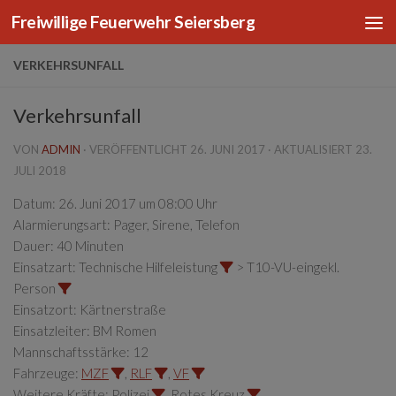
Freiwillige Feuerwehr Seiersberg
Zum Inhalt springen
VERKEHRSUNFALL
Verkehrsunfall
VON
ADMIN
· VERÖFFENTLICHT
26. JUNI 2017
· AKTUALISIERT
23.
JULI 2018
Datum:
26. Juni 2017 um 08:00 Uhr
Alarmierungsart:
Pager, Sirene, Telefon
Dauer:
40 Minuten
Einsatzart:
Technische Hilfeleistung
> T10-VU-eingekl.
Person
Einsatzort:
Kärtnerstraße
Einsatzleiter:
BM Romen
Mannschaftsstärke:
12
Fahrzeuge:
MZF
,
RLF
,
VF
Weitere Kräfte:
Polizei
, Rotes Kreuz