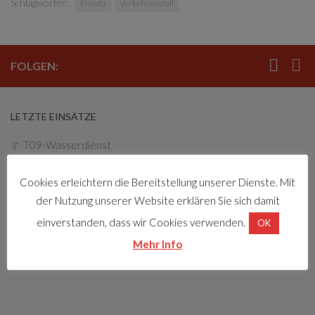
Schlagwörter:
Einsatz
Verkehrsunfall
FOLGEN:
LETZTE EINSÄTZE
T09-Wasserdienst
4. August 2026
Cookies erleichtern die Bereitstellung unserer Dienste. Mit
Türöffnung, Personenrettung aus Lift
der Nutzung unserer Website erklären Sie sich damit
3. August 2026
einverstanden, dass wir Cookies verwenden.
OK
Mehr Info
B06-BMA-Alarm
31. Juli 2026