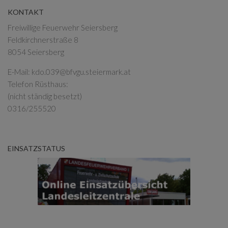
KONTAKT
Freiwillige Feuerwehr Seiersberg
Feldkirchnerstraße 8
8054 Seiersberg
E-Mail:
kdo.039@bfvgu.steiermark.at
Telefon Rüsthaus:
(nicht ständig besetzt)
0316/255520
EINSATZSTATUS