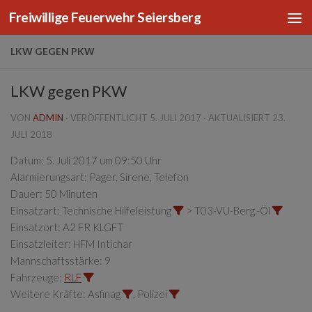
Freiwillige Feuerwehr Seiersberg
Zum Inhalt springen
LKW GEGEN PKW
LKW gegen PKW
VON
ADMIN
· VERÖFFENTLICHT
5. JULI 2017
· AKTUALISIERT
23.
JULI 2018
Datum:
5. Juli 2017 um 09:50 Uhr
Alarmierungsart:
Pager, Sirene, Telefon
Dauer:
50 Minuten
Einsatzart:
Technische Hilfeleistung
> T03-VU-Berg.-Öl
Einsatzort:
A2 FR KLGFT
Einsatzleiter:
HFM Intichar
Mannschaftsstärke:
9
Fahrzeuge:
RLF
Weitere Kräfte:
Asfinag
, Polizei