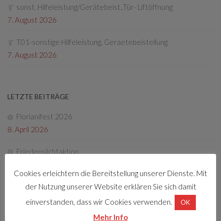
sonst. Hilfeleistung/Gerätebeist.,Tür- Liftöffnung
7. August 2026
T01-sonstige Hilfeleistung, Geraetebeistellung
7. August 2026
LETZTE BEITRÄGE
Florianifest 2026
8. April 2026
Friedenslichtaktion
22. Dezember 2025
Cookies erleichtern die Bereitstellung unserer Dienste. Mit
der Nutzung unserer Website erklären Sie sich damit
Tag der offenen Tür 2025
4. Oktober 2025
einverstanden, dass wir Cookies verwenden.
OK
Mehr Info