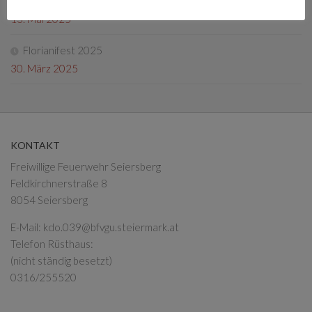
Fotos Florianifest 2025
13. Mai 2025
Florianifest 2025
30. März 2025
KONTAKT
Freiwillige Feuerwehr Seiersberg
Feldkirchnerstraße 8
8054 Seiersberg
E-Mail:
kdo.039@bfvgu.steiermark.at
Telefon Rüsthaus:
(nicht ständig besetzt)
0316/255520