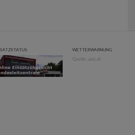
NSATZSTATUS
WETTERWARNUNG
Quelle: uwz.at