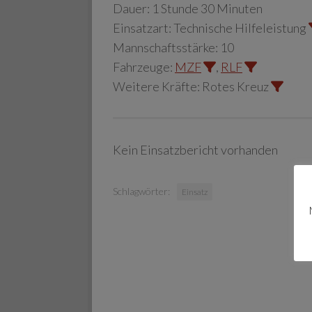
Dauer:
1 Stunde 30 Minuten
Einsatzart:
Technische Hilfeleistung
Mannschaftsstärke:
10
Fahrzeuge:
MZF
,
RLF
Weitere Kräfte:
Rotes Kreuz
Kein Einsatzbericht vorhanden
Schlagwörter:
Einsatz