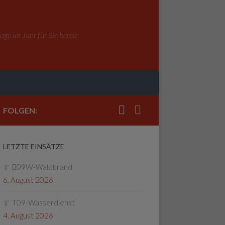
ge im Jahr für Sie bereit
FOLGEN:
LETZTE EINSÄTZE
B09W-Waldbrand
6. August 2026
T09-Wasserdienst
4. August 2026