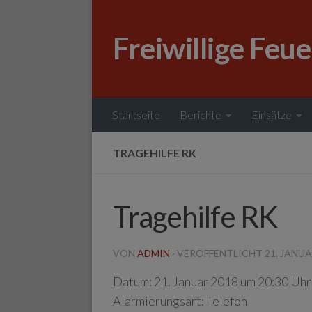
Zum Inhalt springen
Freiwillige Feu
Startseite
Berichte
Einsätze
TRAGEHILFE RK
Tragehilfe RK
VON
ADMIN
· VERÖFFENTLICHT
21. JANUA
Datum:
21. Januar 2018 um 20:30 Uhr
Alarmierungsart:
Telefon