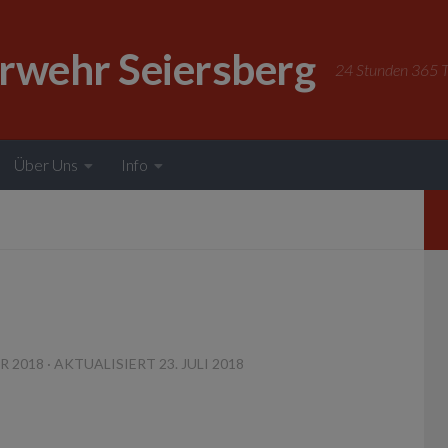
erwehr Seiersberg
24 Stunden 365 Ta
Über Uns
Info
R 2018
· AKTUALISIERT
23. JULI 2018