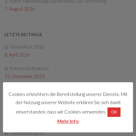
sonst. Hilfeleistung/Gerätebeist.,Tür- Liftöffnung
7. August 2026
LETZTE BEITRÄGE
Florianifest 2026
8. April 2026
Friedenslichtaktion
22. Dezember 2025
Tag der offenen Tür 2025
Cookies erleichtern die Bereitstellung unserer Dienste. Mit
4. Oktober 2025
der Nutzung unserer Website erklären Sie sich damit
Fotos Florianifest 2025
einverstanden, dass wir Cookies verwenden.
OK
13. Mai 2025
Mehr Info
Florianifest 2025