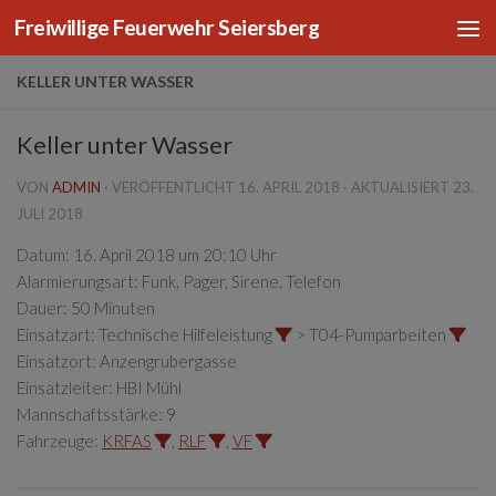
Freiwillige Feuerwehr Seiersberg
Zum Inhalt springen
KELLER UNTER WASSER
Keller unter Wasser
VON
ADMIN
· VERÖFFENTLICHT
16. APRIL 2018
· AKTUALISIERT
23.
JULI 2018
Datum:
16. April 2018 um 20:10 Uhr
Alarmierungsart:
Funk, Pager, Sirene, Telefon
Dauer:
50 Minuten
Einsatzart:
Technische Hilfeleistung
> T04-Pumparbeiten
Einsatzort:
Anzengrubergasse
Einsatzleiter:
HBI Mühl
Mannschaftsstärke:
9
Fahrzeuge:
KRFAS
,
RLF
,
VF