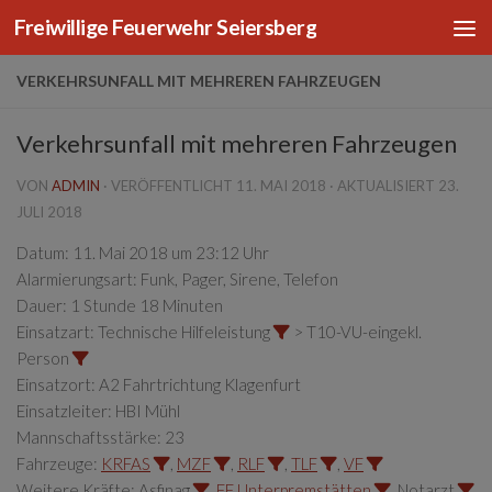
Freiwillige Feuerwehr Seiersberg
Zum Inhalt springen
VERKEHRSUNFALL MIT MEHREREN FAHRZEUGEN
Verkehrsunfall mit mehreren Fahrzeugen
VON
ADMIN
· VERÖFFENTLICHT
11. MAI 2018
· AKTUALISIERT
23.
JULI 2018
Datum:
11. Mai 2018 um 23:12 Uhr
Alarmierungsart:
Funk, Pager, Sirene, Telefon
Dauer:
1 Stunde 18 Minuten
Einsatzart:
Technische Hilfeleistung
> T10-VU-eingekl.
Person
Einsatzort:
A2 Fahrtrichtung Klagenfurt
Einsatzleiter:
HBI Mühl
Mannschaftsstärke:
23
Fahrzeuge:
KRFAS
,
MZF
,
RLF
,
TLF
,
VF
Weitere Kräfte:
Asfinag
,
FF Unterpremstätten
, Notarzt