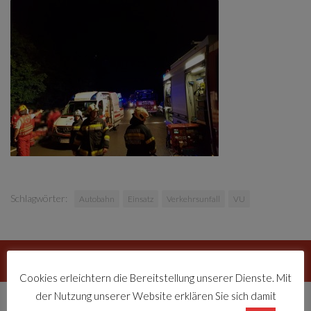
Schlagwörter:
Autobahn
Einsatz
Verkehrsunfall
VU
FOLGEN:
Cookies erleichtern die Bereitstellung unserer Dienste. Mit
der Nutzung unserer Website erklären Sie sich damit
LETZTE EINSÄTZE