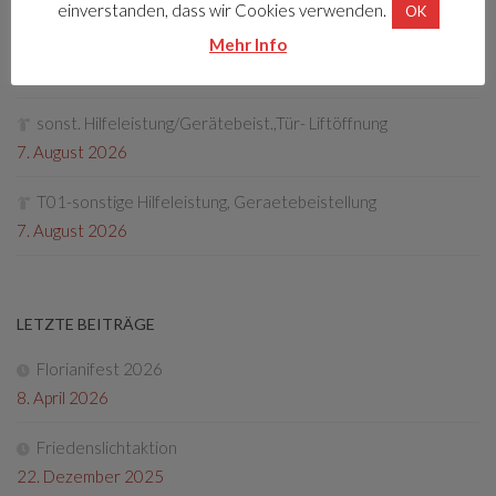
einverstanden, dass wir Cookies verwenden.
OK
T01-sonstige Hilfeleistung, Geraetebeistellung
Mehr Info
7. August 2026
sonst. Hilfeleistung/Gerätebeist.,Tür- Liftöffnung
7. August 2026
T01-sonstige Hilfeleistung, Geraetebeistellung
7. August 2026
LETZTE BEITRÄGE
Florianifest 2026
8. April 2026
Friedenslichtaktion
22. Dezember 2025