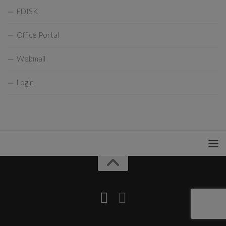
FDISK
Office Portal
Webmail
Login