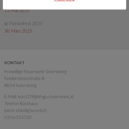
Fotos Florianifest 2025
13. Mai 2025
Florianifest 2025
30. März 2025
KONTAKT
Freiwillige Feuerwehr Seiersberg
Feldkirchnerstraße 8
8054 Seiersberg
E-Mail:
kdo.039@bfvgu.steiermark.at
Telefon Rüsthaus:
(nicht ständig besetzt)
0316/255520