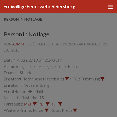
Freiwillige Feuerwehr Seiersberg
Zum Inhalt springen
PERSON IN NOTLAGE
Person in Notlage
VON
ADMIN
· VERÖFFENTLICHT
4. JUNI 2018
· AKTUALISIERT
23.
JULI 2018
Datum:
4. Juni 2018 um 21:40 Uhr
Alarmierungsart:
Funk, Pager, Sirene, Telefon
Dauer:
1 Stunde
Einsatzart:
Technische Hilfeleistung
> T02-Türöffnung
Einsatzort:
Neuseiersberg
Einsatzleiter:
HBI Mühl
Mannschaftsstärke:
15
Fahrzeuge:
MZF
,
RLF
,
TLF
Weitere Kräfte:
Polizei
, Rotes Kreuz