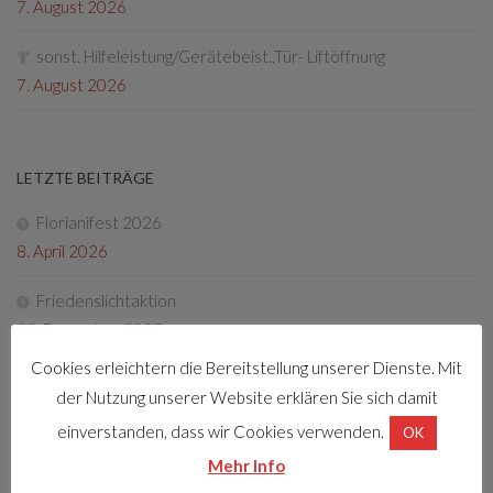
7. August 2026
sonst. Hilfeleistung/Gerätebeist.,Tür- Liftöffnung
7. August 2026
LETZTE BEITRÄGE
Florianifest 2026
8. April 2026
Friedenslichtaktion
22. Dezember 2025
Cookies erleichtern die Bereitstellung unserer Dienste. Mit
Tag der offenen Tür 2025
der Nutzung unserer Website erklären Sie sich damit
4. Oktober 2025
einverstanden, dass wir Cookies verwenden.
OK
Fotos Florianifest 2025
Mehr Info
13. Mai 2025