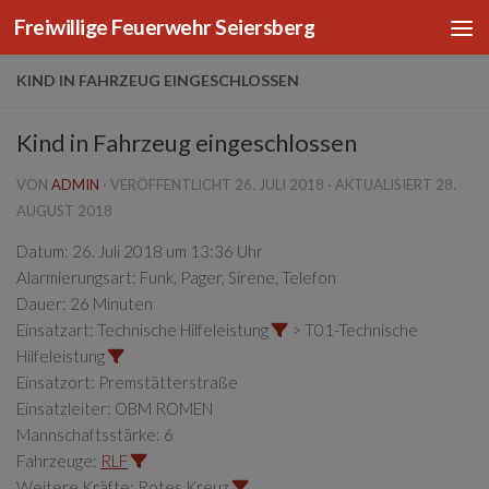
Freiwillige Feuerwehr Seiersberg
Zum Inhalt springen
KIND IN FAHRZEUG EINGESCHLOSSEN
Kind in Fahrzeug eingeschlossen
VON
ADMIN
· VERÖFFENTLICHT
26. JULI 2018
· AKTUALISIERT
28.
AUGUST 2018
Datum:
26. Juli 2018 um 13:36 Uhr
Alarmierungsart:
Funk, Pager, Sirene, Telefon
Dauer:
26 Minuten
Einsatzart:
Technische Hilfeleistung
> T01-Technische
Hilfeleistung
Einsatzort:
Premstätterstraße
Einsatzleiter:
OBM ROMEN
Mannschaftsstärke:
6
Fahrzeuge:
RLF
Weitere Kräfte:
Rotes Kreuz