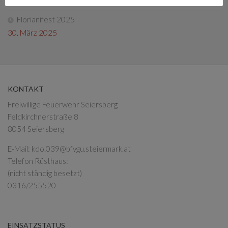
Florianifest 2025
30. März 2025
KONTAKT
Freiwillige Feuerwehr Seiersberg
Feldkirchnerstraße 8
8054 Seiersberg
E-Mail:
kdo.039@bfvgu.steiermark.at
Telefon Rüsthaus:
(nicht ständig besetzt)
0316/255520
EINSATZSTATUS