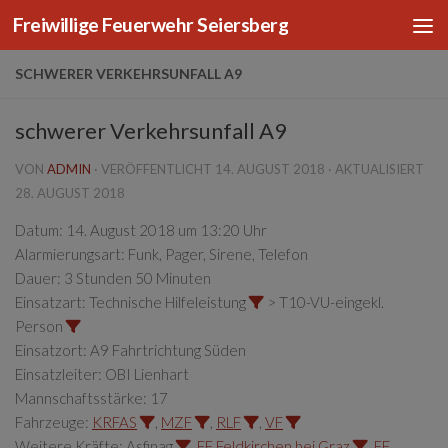
Freiwillige Feuerwehr Seiersberg
Zum Inhalt springen
SCHWERER VERKEHRSUNFALL A9
schwerer Verkehrsunfall A9
VON
ADMIN
· VERÖFFENTLICHT
14. AUGUST 2018
· AKTUALISIERT
28. AUGUST 2018
Datum:
14. August 2018 um 13:20 Uhr
Alarmierungsart:
Funk, Pager, Sirene, Telefon
Dauer:
3 Stunden 50 Minuten
Einsatzart:
Technische Hilfeleistung
> T10-VU-eingekl.
Person
Einsatzort:
A9 Fahrtrichtung Süden
Einsatzleiter:
OBI Lienhart
Mannschaftsstärke:
17
Fahrzeuge:
KRFAS
,
MZF
,
RLF
,
VF
Weitere Kräfte:
Asfinag
,
FF Feldkirchen bei Graz
,
FF