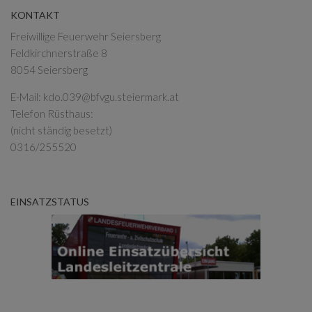
KONTAKT
Freiwillige Feuerwehr Seiersberg
Feldkirchnerstraße 8
8054 Seiersberg
E-Mail:
kdo.039@bfvgu.steiermark.at
Telefon Rüsthaus:
(nicht ständig besetzt)
0316/255520
EINSATZSTATUS