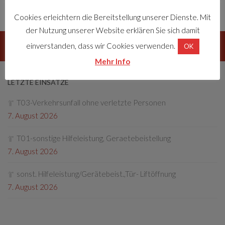
Schlagwörter:
Einsatz
Verkehrsunfall
VU
Cookies erleichtern die Bereitstellung unserer Dienste. Mit
der Nutzung unserer Website erklären Sie sich damit
FOLGEN:
einverstanden, dass wir Cookies verwenden.
OK
Mehr Info
LETZTE EINSÄTZE
T03-Verkehrsunfall ohne verletzte Personen
7. August 2026
T01-sonstige Hilfeleistung, Geraetebeistellung
7. August 2026
sonst. Hilfeleistung/Gerätebeist.,Tür- Liftöffnung
7. August 2026