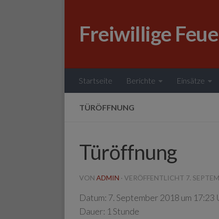
Zum Inhalt springen
Freiwillige Feu
Startseite
Berichte
Einsätze
TÜRÖFFNUNG
Türöffnung
VON
ADMIN
· VERÖFFENTLICHT
7. SEPTE
Datum:
7. September 2018 um 17:23 
Dauer:
1 Stunde