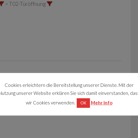
> T02-Türöffnung
Cookies erleichtern die Bereitstellung unserer Dienste. Mit der
dem Wasser aus Wohnung
Nutzung unserer Website erklären Sie sich damit einverstanden, das
wir Cookies verwenden.
Mehr Info
OK