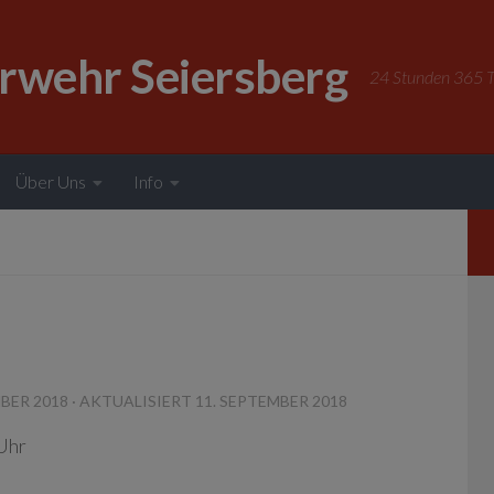
erwehr Seiersberg
24 Stunden 365 Ta
Über Uns
Info
MBER 2018
· AKTUALISIERT
11. SEPTEMBER 2018
Uhr