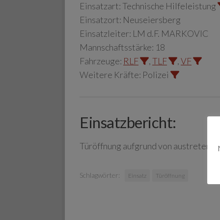
Einsatzart:
Technische Hilfeleistung
Einsatzort:
Neuseiersberg
Einsatzleiter:
LM d.F. MARKOVIC
Mannschaftsstärke:
18
Fahrzeuge:
RLF
,
TLF
,
VF
Weitere Kräfte:
Polizei
Einsatzbericht:
Türöffnung aufgrund von austreten
Schlagwörter:
Einsatz
Türöffnung