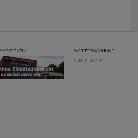
NSATZSTATUS
WETTERWARNUNG
Quelle: uwz.at