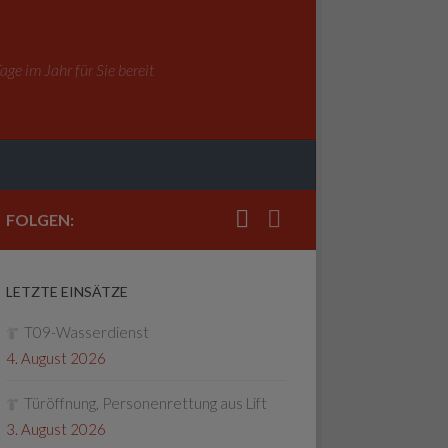
ge im Jahr für Sie bereit
FOLGEN:
LETZTE EINSÄTZE
T09-Wasserdienst
4. August 2026
Türöffnung, Personenrettung aus Lift
3. August 2026