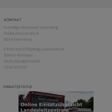
KONTAKT
Freiwillige Feuerwehr Seiersberg
Feldkirchnerstraße 8
8054 Seiersberg
E-Mail:
kdo.039@bfvgu.steiermark.at
Telefon Rüsthaus:
(nicht ständig besetzt)
0316/255520
EINSATZSTATUS