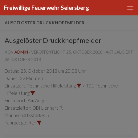
Freiwillige Feuerwehr Seiersberg
Zum Inhalt springen
AUSGELÖSTER DRUCKKNOPFMELDER
Ausgelöster Druckknopfmelder
VON
ADMIN
· VERÖFFENTLICHT
25. OKTOBER 2018
· AKTUALISIERT
26. OKTOBER 2018
Datum:
25. Oktober 2018 um 20:08 Uhr
Dauer:
22 Minuten
Einsatzart:
Technische Hilfeleistung
> T01-Technische
Hilfeleistung
Einsatzort:
Am Anger
Einsatzleiter:
OBI Lienhart R.
Mannschaftsstärke:
5
Fahrzeuge:
RLF