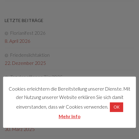
LETZTE BEITRÄGE
Florianifest 2026
8. April 2026
Friedenslichtaktion
22. Dezember 2025
Tag der offenen Tür 2025
4. Oktober 2025
Cookies erleichtern die Bereitstellung unserer Dienste. Mit
der Nutzung unserer Website erklären Sie sich damit
Fotos Florianifest 2025
einverstanden, dass wir Cookies verwenden.
13. Mai 2025
OK
Mehr Info
Florianifest 2025
30. März 2025