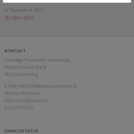
Florianifest 2025
30. März 2025
KONTAKT
Freiwillige Feuerwehr Seiersberg
Feldkirchnerstraße 8
8054 Seiersberg
E-Mail:
kdo.039@bfvgu.steiermark.at
Telefon Rüsthaus:
(nicht ständig besetzt)
0316/255520
EINSATZSTATUS