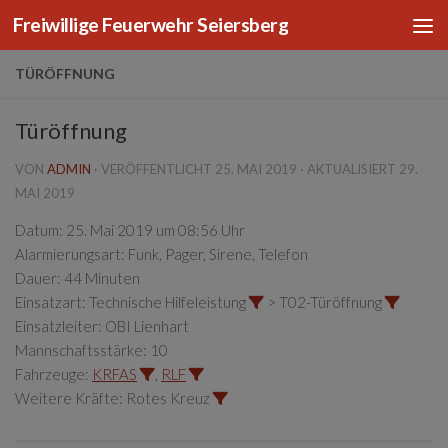
Freiwillige Feuerwehr Seiersberg
Zum Inhalt springen
TÜRÖFFNUNG
Türöffnung
VON
ADMIN
· VERÖFFENTLICHT
25. MAI 2019
· AKTUALISIERT
29.
MAI 2019
Datum:
25. Mai 2019 um 08:56 Uhr
Alarmierungsart:
Funk, Pager, Sirene, Telefon
Dauer:
44 Minuten
Einsatzart:
Technische Hilfeleistung
> T02-Türöffnung
Einsatzleiter:
OBI Lienhart
Mannschaftsstärke:
10
Fahrzeuge:
KRFAS
,
RLF
Weitere Kräfte:
Rotes Kreuz