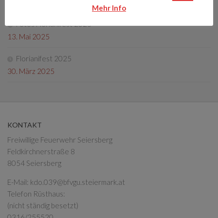
4. Oktober 2025
Mehr Info
Fotos Florianifest 2025
13. Mai 2025
Florianifest 2025
30. März 2025
KONTAKT
Freiwillige Feuerwehr Seiersberg
Feldkirchnerstraße 8
8054 Seiersberg
E-Mail:
kdo.039@bfvgu.steiermark.at
Telefon Rüsthaus:
(nicht ständig besetzt)
0316/255520