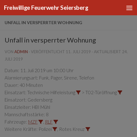
Freiwillige Feuerwehr Seiersberg
Zum Inhalt springen
UNFALL IN VERSPERRTER WOHNUNG
Unfall in versperrter Wohnung
VON
ADMIN
· VERÖFFENTLICHT
11. JULI 2019
· AKTUALISIERT
24.
JULI 2019
Datum:
11. Juli 2019 um 10:00 Uhr
Alarmierungsart:
Funk, Pager, Sirene, Telefon
Dauer:
40 Minuten
Einsatzart:
Technische Hilfeleistung
> T02-Türöffnung
Einsatzort:
Gedersberg
Einsatzleiter:
HBI Mühl
Mannschaftsstärke:
8
Fahrzeuge:
MZF
,
RLF
Weitere Kräfte:
Polizei
, Rotes Kreuz