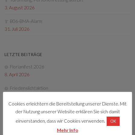
3. August 2026
B06-BMA-Alarm
31. Juli 2026
LETZTE BEITRÄGE
Florianifest 2026
8. April 2026
Friedenslichtaktion
22. Dezember 2025
Cookies erleichtern die Bereitstellung unserer Dienste. Mit
Tag der offenen Tür 2025
der Nutzung unserer Website erklären Sie sich damit
4. Oktober 2025
einverstanden, dass wir Cookies verwenden.
OK
Mehr Info
Fotos Florianifest 2025