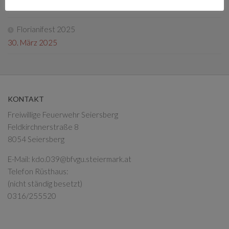
13. Mai 2025
Florianifest 2025
30. März 2025
KONTAKT
Freiwillige Feuerwehr Seiersberg
Feldkirchnerstraße 8
8054 Seiersberg
E-Mail:
kdo.039@bfvgu.steiermark.at
Telefon Rüsthaus:
(nicht ständig besetzt)
0316/255520