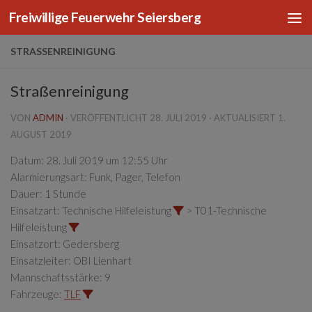
Freiwillige Feuerwehr Seiersberg
Zum Inhalt springen
STRASSENREINIGUNG
Straßenreinigung
VON
ADMIN
· VERÖFFENTLICHT
28. JULI 2019
· AKTUALISIERT
1.
AUGUST 2019
Datum:
28. Juli 2019 um 12:55 Uhr
Alarmierungsart:
Funk, Pager, Telefon
Dauer:
1 Stunde
Einsatzart:
Technische Hilfeleistung
> T01-Technische
Hilfeleistung
Einsatzort:
Gedersberg
Einsatzleiter:
OBI Lienhart
Mannschaftsstärke:
9
Fahrzeuge:
TLF