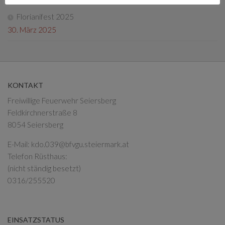
Florianifest 2025
30. März 2025
KONTAKT
Freiwillige Feuerwehr Seiersberg
Feldkirchnerstraße 8
8054 Seiersberg
E-Mail:
kdo.039@bfvgu.steiermark.at
Telefon Rüsthaus:
(nicht ständig besetzt)
0316/255520
EINSATZSTATUS