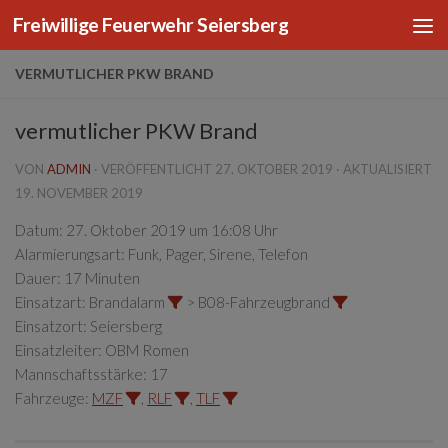
Freiwillige Feuerwehr Seiersberg
Zum Inhalt springen
VERMUTLICHER PKW BRAND
vermutlicher PKW Brand
VON
ADMIN
· VERÖFFENTLICHT
27. OKTOBER 2019
· AKTUALISIERT
19. NOVEMBER 2019
Datum:
27. Oktober 2019 um 16:08 Uhr
Alarmierungsart:
Funk, Pager, Sirene, Telefon
Dauer:
17 Minuten
Einsatzart:
Brandalarm
> B08-Fahrzeugbrand
Einsatzort:
Seiersberg
Einsatzleiter:
OBM Romen
Mannschaftsstärke:
17
Fahrzeuge:
MZF
,
RLF
,
TLF