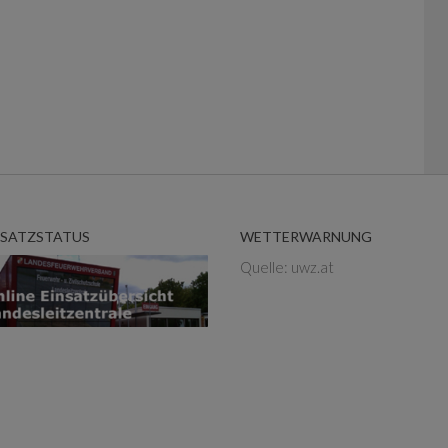
NSATZSTATUS
WETTERWARNUNG
Quelle: uwz.at