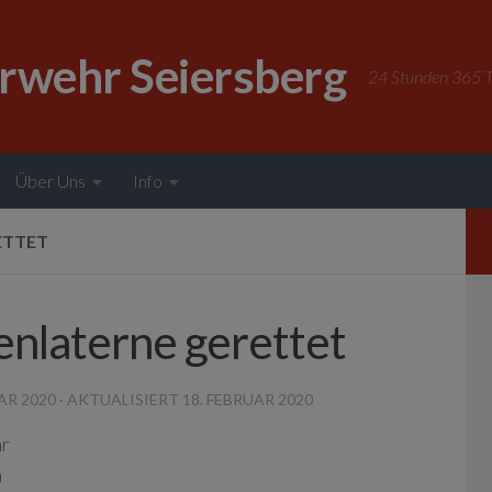
erwehr Seiersberg
24 Stunden 365 Ta
Über Uns
Info
TTET
enlaterne gerettet
AR 2020
· AKTUALISIERT
18. FEBRUAR 2020
hr
n