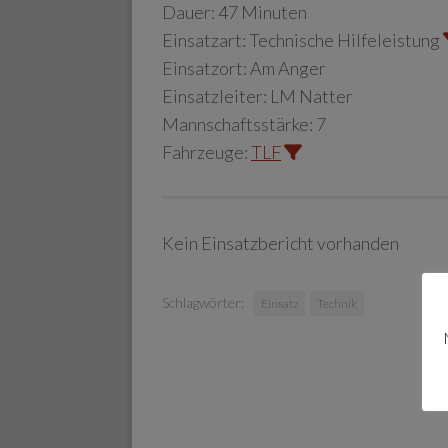
Dauer:
47 Minuten
Einsatzart:
Technische Hilfeleistung
Einsatzort:
Am Anger
Einsatzleiter:
LM Natter
Mannschaftsstärke:
7
Fahrzeuge:
TLF
Kein Einsatzbericht vorhanden
Schlagwörter:
Einsatz
Technik