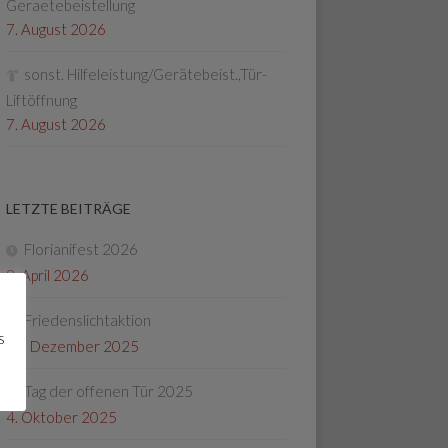
Geraetebeistellung
7. August 2026
sonst. Hilfeleistung/Gerätebeist.,Tür-
Liftöffnung
7. August 2026
LETZTE BEITRÄGE
Florianifest 2026
8. April 2026
Friedenslichtaktion
s
22. Dezember 2025
Tag der offenen Tür 2025
4. Oktober 2025