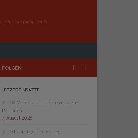
ge im Jahr für Sie bereit
FOLGEN:
LETZTE EINSÄTZE
T03-Verkehrsunfall ohne verletzte
Personen
7. August 2026
T01-sonstige Hilfeleistung,