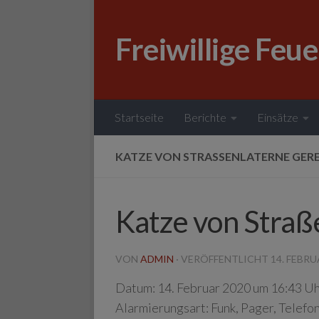
Zum Inhalt springen
Freiwillige Feu
Startseite
Berichte
Einsätze
KATZE VON STRASSENLATERNE GERE
Katze von Straß
VON
ADMIN
· VERÖFFENTLICHT
14. FEBRU
Datum:
14. Februar 2020 um 16:43 U
Alarmierungsart:
Funk, Pager, Telefo