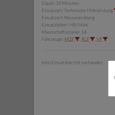
Dauer:
30 Minuten
Einsatzart:
Technische Hilfeleistung
Einsatzort:
Neuseiersberg
Einsatzleiter:
HBI Mühl
Mannschaftsstärke:
14
Fahrzeuge:
MZF
,
RLF
,
VF
Kein Einsatzbericht vorhanden