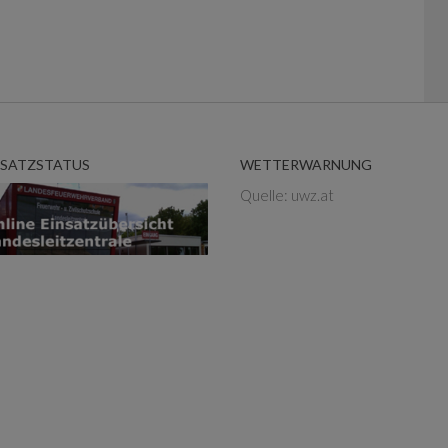
NSATZSTATUS
WETTERWARNUNG
Quelle: uwz.at