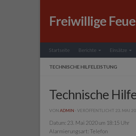
Zum Inhalt springen
Freiwillige Feu
Startseite
Berichte
Einsätze
TECHNISCHE HILFELEISTUNG
Technische Hilfe
VON
ADMIN
· VERÖFFENTLICHT
23. MAI 2
Datum:
23. Mai 2020 um 18:15 Uhr
Alarmierungsart:
Telefon