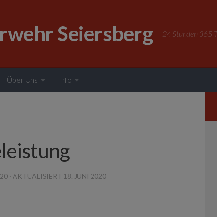
erwehr Seiersberg
24 Stunden 365 Ta
Über Uns
Info
leistung
020
· AKTUALISIERT
18. JUNI 2020