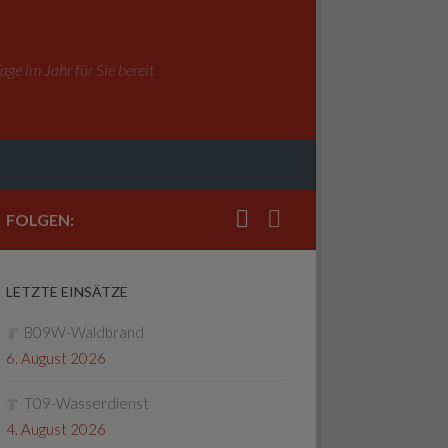
ge im Jahr für Sie bereit
FOLGEN:
LETZTE EINSÄTZE
B09W-Waldbrand
6. August 2026
T09-Wasserdienst
4. August 2026