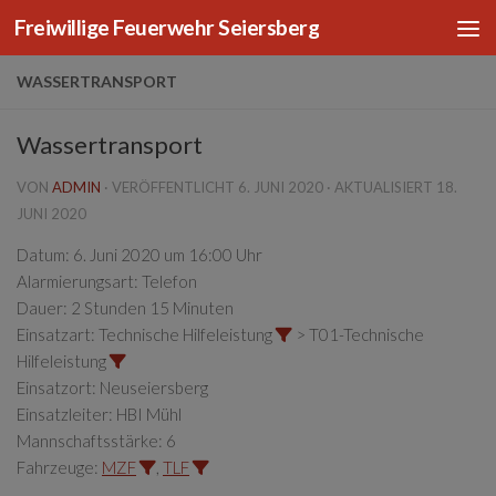
Freiwillige Feuerwehr Seiersberg
Zum Inhalt springen
WASSERTRANSPORT
Wassertransport
VON
ADMIN
· VERÖFFENTLICHT
6. JUNI 2020
· AKTUALISIERT
18.
JUNI 2020
Datum:
6. Juni 2020 um 16:00 Uhr
Alarmierungsart:
Telefon
Dauer:
2 Stunden 15 Minuten
Einsatzart:
Technische Hilfeleistung
> T01-Technische
Hilfeleistung
Einsatzort:
Neuseiersberg
Einsatzleiter:
HBI Mühl
Mannschaftsstärke:
6
Fahrzeuge:
MZF
,
TLF