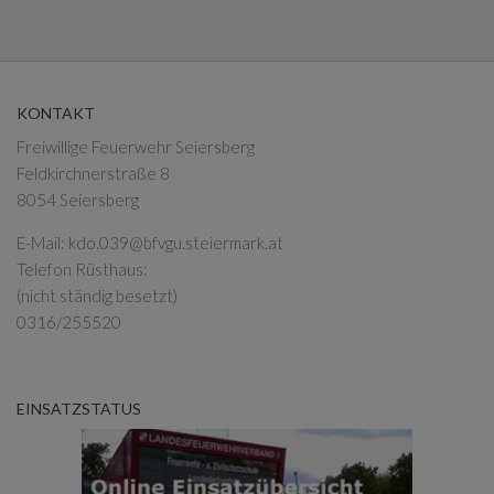
KONTAKT
Freiwillige Feuerwehr Seiersberg
Feldkirchnerstraße 8
8054 Seiersberg
E-Mail:
kdo.039@bfvgu.steiermark.at
Telefon Rüsthaus:
(nicht ständig besetzt)
0316/255520
EINSATZSTATUS