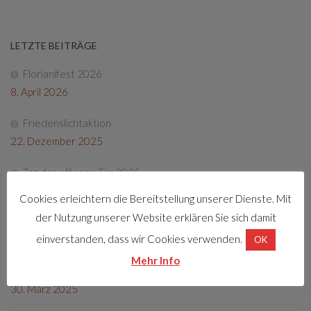
LETZTE BEITRÄGE
Florianifest 2026
8. April 2026
Friedenslichtaktion
22. Dezember 2025
Tag der offenen Tür 2025
4. Oktober 2025
Cookies erleichtern die Bereitstellung unserer Dienste. Mit
der Nutzung unserer Website erklären Sie sich damit
Fotos Florianifest 2025
einverstanden, dass wir Cookies verwenden.
13. Mai 2025
OK
Mehr Info
Florianifest 2025
30. März 2025