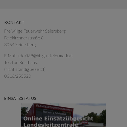
KONTAKT
Freiwillige Feuerwehr Seiersberg
Feldkirchnerstraße 8
8054 Seiersberg
E-Mail:
kdo.039@bfvgu.steiermark.at
Telefon Rüsthaus:
(nicht ständig besetzt)
0316/255520
EINSATZSTATUS