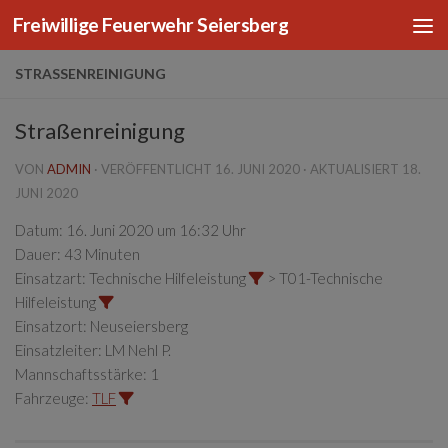
Freiwillige Feuerwehr Seiersberg
Zum Inhalt springen
STRASSENREINIGUNG
Straßenreinigung
VON
ADMIN
· VERÖFFENTLICHT
16. JUNI 2020
· AKTUALISIERT
18.
JUNI 2020
Datum:
16. Juni 2020 um 16:32 Uhr
Dauer:
43 Minuten
Einsatzart:
Technische Hilfeleistung
> T01-Technische
Hilfeleistung
Einsatzort:
Neuseiersberg
Einsatzleiter:
LM Nehl P.
Mannschaftsstärke:
1
Fahrzeuge:
TLF