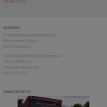
30. März 2025
KONTAKT
Freiwillige Feuerwehr Seiersberg
Feldkirchnerstraße 8
8054 Seiersberg
E-Mail:
kdo.039@bfvgu.steiermark.at
Telefon Rüsthaus:
(nicht ständig besetzt)
0316/255520
EINSATZSTATUS