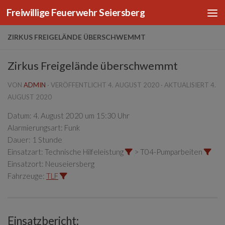
Freiwillige Feuerwehr Seiersberg
Zum Inhalt springen
ZIRKUS FREIGELÄNDE ÜBERSCHWEMMT
Zirkus Freigelände überschwemmt
VON
ADMIN
· VERÖFFENTLICHT
4. AUGUST 2020
· AKTUALISIERT
4.
AUGUST 2020
Datum:
4. August 2020 um 15:30 Uhr
Alarmierungsart:
Funk
Dauer:
1 Stunde
Einsatzart:
Technische Hilfeleistung
> T04-Pumparbeiten
Einsatzort:
Neuseiersberg
Fahrzeuge:
TLF
Einsatzbericht: