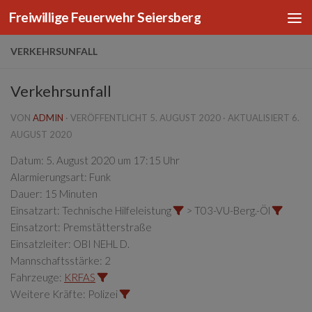
Freiwillige Feuerwehr Seiersberg
Zum Inhalt springen
VERKEHRSUNFALL
Verkehrsunfall
VON
ADMIN
· VERÖFFENTLICHT
5. AUGUST 2020
· AKTUALISIERT
6.
AUGUST 2020
Datum:
5. August 2020 um 17:15 Uhr
Alarmierungsart:
Funk
Dauer:
15 Minuten
Einsatzart:
Technische Hilfeleistung
> T03-VU-Berg.-Öl
Einsatzort:
Premstätterstraße
Einsatzleiter:
OBI NEHL D.
Mannschaftsstärke:
2
Fahrzeuge:
KRFAS
Weitere Kräfte:
Polizei