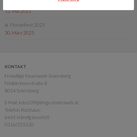
Fotos Florianifest 2025
13. Mai 2025
Florianifest 2025
30. März 2025
KONTAKT
Freiwillige Feuerwehr Seiersberg
Feldkirchnerstraße 8
8054 Seiersberg
E-Mail:
kdo.039@bfvgu.steiermark.at
Telefon Rüsthaus:
(nicht ständig besetzt)
0316/255520