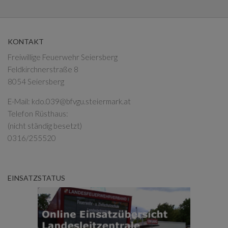
KONTAKT
Freiwillige Feuerwehr Seiersberg
Feldkirchnerstraße 8
8054 Seiersberg
E-Mail:
kdo.039@bfvgu.steiermark.at
Telefon Rüsthaus:
(nicht ständig besetzt)
0316/255520
EINSATZSTATUS