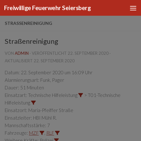
Freiwillige Feuerwehr Seiersberg
Zum Inhalt springen
STRASSENREINIGUNG
Straßenreinigung
VON
ADMIN
· VERÖFFENTLICHT
22. SEPTEMBER 2020
·
AKTUALISIERT
22. SEPTEMBER 2020
Datum:
22. September 2020 um 16:09 Uhr
Alarmierungsart:
Funk, Pager
Dauer:
51 Minuten
Einsatzart:
Technische Hilfeleistung
> T01-Technische
Hilfeleistung
Einsatzort:
Maria-Pfeiffer Straße
Einsatzleiter:
HBI Mühl R.
Mannschaftsstärke:
7
Fahrzeuge:
MZF
,
RLF
Weitere Kräfte:
Polizei