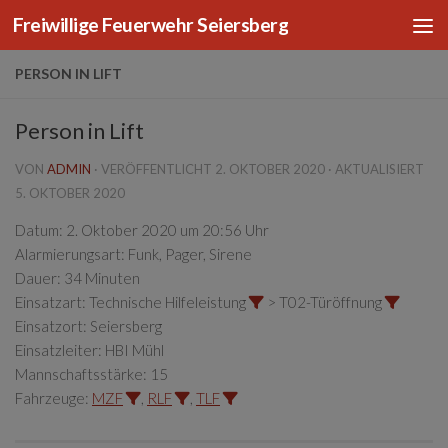
Freiwillige Feuerwehr Seiersberg
Zum Inhalt springen
PERSON IN LIFT
Person in Lift
VON
ADMIN
· VERÖFFENTLICHT
2. OKTOBER 2020
· AKTUALISIERT
5. OKTOBER 2020
Datum:
2. Oktober 2020 um 20:56 Uhr
Alarmierungsart:
Funk, Pager, Sirene
Dauer:
34 Minuten
Einsatzart:
Technische Hilfeleistung
> T02-Türöffnung
Einsatzort:
Seiersberg
Einsatzleiter:
HBI Mühl
Mannschaftsstärke:
15
Fahrzeuge:
MZF
,
RLF
,
TLF