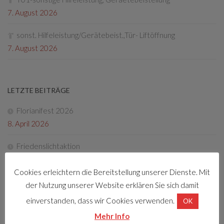
7. August 2026
sonst. Hilfeleistung/Gerätebeist.,Tür- Liftöffnung
7. August 2026
LETZTE BEITRÄGE
Florianifest 2026
8. April 2026
Friedenslichtaktion
22. Dezember 2025
Cookies erleichtern die Bereitstellung unserer Dienste. Mit
Tag der offenen Tür 2025
der Nutzung unserer Website erklären Sie sich damit
4. Oktober 2025
einverstanden, dass wir Cookies verwenden.
OK
Mehr Info
Fotos Florianifest 2025