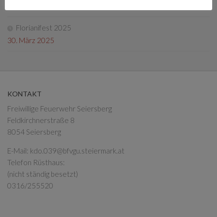
13. Mai 2025
Florianifest 2025
30. März 2025
KONTAKT
Freiwillige Feuerwehr Seiersberg
Feldkirchnerstraße 8
8054 Seiersberg
E-Mail:
kdo.039@bfvgu.steiermark.at
Telefon Rüsthaus:
(nicht ständig besetzt)
0316/255520