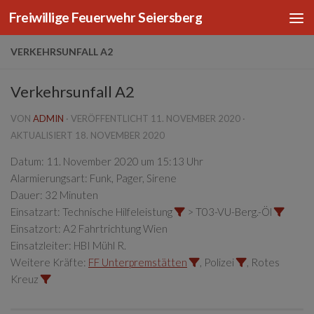
Freiwillige Feuerwehr Seiersberg
Zum Inhalt springen
VERKEHRSUNFALL A2
Verkehrsunfall A2
VON
ADMIN
· VERÖFFENTLICHT
11. NOVEMBER 2020
·
AKTUALISIERT
18. NOVEMBER 2020
Datum:
11. November 2020 um 15:13 Uhr
Alarmierungsart:
Funk, Pager, Sirene
Dauer:
32 Minuten
Einsatzart:
Technische Hilfeleistung
> T03-VU-Berg.-Öl
Einsatzort:
A2 Fahrtrichtung Wien
Einsatzleiter:
HBI Mühl R.
Weitere Kräfte:
FF Unterpremstätten
, Polizei
, Rotes
Kreuz