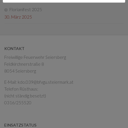
Florianifest 2025
30. März 2025
KONTAKT
Freiwillige Feuerwehr Seiersberg
Feldkirchnerstraße 8
8054 Seiersberg
E-Mail:
kdo.039@bfvgu.steiermark.at
Telefon Rüsthaus:
(nicht ständig besetzt)
0316/255520
EINSATZSTATUS