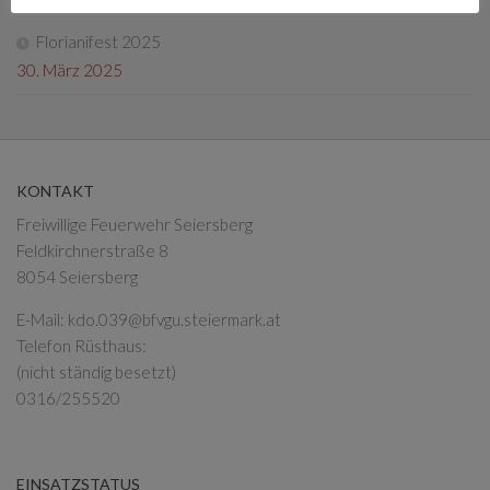
Florianifest 2025
30. März 2025
KONTAKT
Freiwillige Feuerwehr Seiersberg
Feldkirchnerstraße 8
8054 Seiersberg
E-Mail:
kdo.039@bfvgu.steiermark.at
Telefon Rüsthaus:
(nicht ständig besetzt)
0316/255520
EINSATZSTATUS