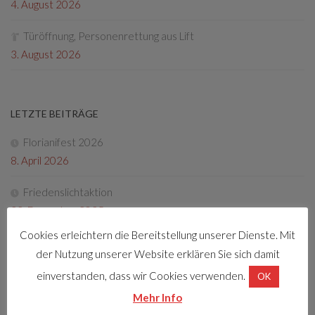
4. August 2026
Türöffnung, Personenrettung aus Lift
3. August 2026
LETZTE BEITRÄGE
Florianifest 2026
8. April 2026
Friedenslichtaktion
22. Dezember 2025
Cookies erleichtern die Bereitstellung unserer Dienste. Mit
Tag der offenen Tür 2025
der Nutzung unserer Website erklären Sie sich damit
4. Oktober 2025
einverstanden, dass wir Cookies verwenden.
OK
Fotos Florianifest 2025
Mehr Info
13. Mai 2025