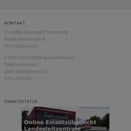
KONTAKT
Freiwillige Feuerwehr Seiersberg
Feldkirchnerstraße 8
8054 Seiersberg
E-Mail:
kdo.039@bfvgu.steiermark.at
Telefon Rüsthaus:
(nicht ständig besetzt)
0316/255520
EINSATZSTATUS