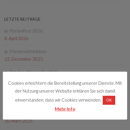
LETZTE BEITRÄGE
Florianifest 2026
8. April 2026
Friedenslichtaktion
22. Dezember 2025
Tag der offenen Tür 2025
4. Oktober 2025
Cookies erleichtern die Bereitstellung unserer Dienste. Mit
der Nutzung unserer Website erklären Sie sich damit
Fotos Florianifest 2025
einverstanden, dass wir Cookies verwenden.
13. Mai 2025
OK
Mehr Info
Florianifest 2025
30. März 2025