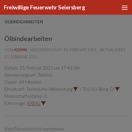
Freiwillige Feuerwehr Seiersberg
Zum Inhalt springen
ÖLBINDEARBEITEN
Ölbindearbeiten
VON
ADMIN
· VERÖFFENTLICHT
25. FEBRUAR 2021
· AKTUALISIERT
27. FEBRUAR 2021
Datum:
25. Februar 2021 um 17:41 Uhr
Alarmierungsart:
Telefon
Dauer:
49 Minuten
Einsatzart:
Technische Hilfeleistung
> T03-VU-Berg.-Öl
Mannschaftsstärke:
3
Fahrzeuge:
KRFAS
Kein Einsatzbericht vorhanden