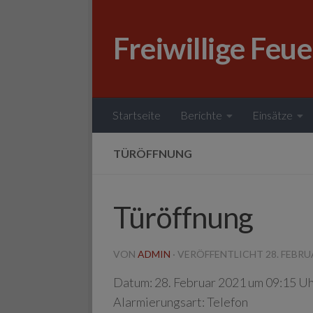
Zum Inhalt springen
Freiwillige Feu
Startseite
Berichte
Einsätze
TÜRÖFFNUNG
Türöffnung
VON
ADMIN
· VERÖFFENTLICHT
28. FEBRU
Datum:
28. Februar 2021 um 09:15 U
Alarmierungsart:
Telefon