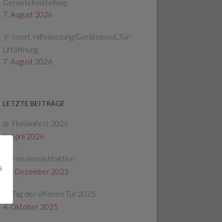
Geraetebeistellung
7. August 2026
sonst. Hilfeleistung/Gerätebeist.,Tür-
Liftöffnung
7. August 2026
LETZTE BEITRÄGE
Florianifest 2026
8. April 2026
Friedenslichtaktion
s
22. Dezember 2025
Tag der offenen Tür 2025
4. Oktober 2025