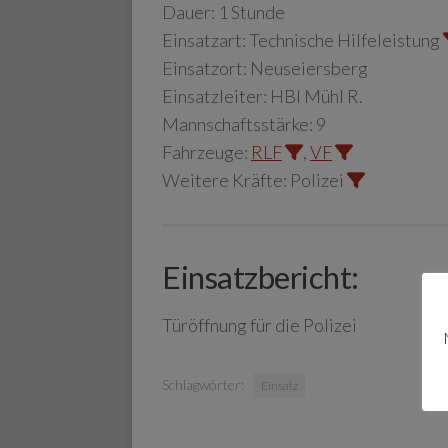
Dauer:
1 Stunde
Einsatzart:
Technische Hilfeleistung
Einsatzort:
Neuseiersberg
Einsatzleiter:
HBI Mühl R.
Mannschaftsstärke:
9
Fahrzeuge:
RLF
,
VF
Weitere Kräfte:
Polizei
Einsatzbericht:
Türöffnung für die Polizei
Schlagwörter:
Einsatz