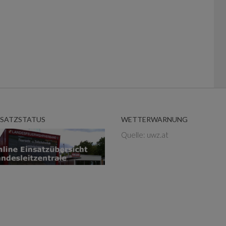
NSATZSTATUS
WETTERWARNUNG
Quelle: uwz.at