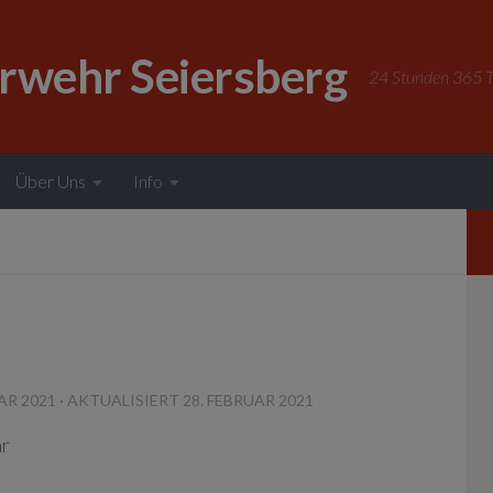
erwehr Seiersberg
24 Stunden 365 Ta
Über Uns
Info
AR 2021
· AKTUALISIERT
28. FEBRUAR 2021
hr