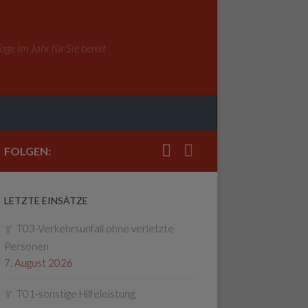
ge im Jahr für Sie bereit
FOLGEN:
LETZTE EINSÄTZE
T03-Verkehrsunfall ohne verletzte
Personen
7. August 2026
T01-sonstige Hilfeleistung,