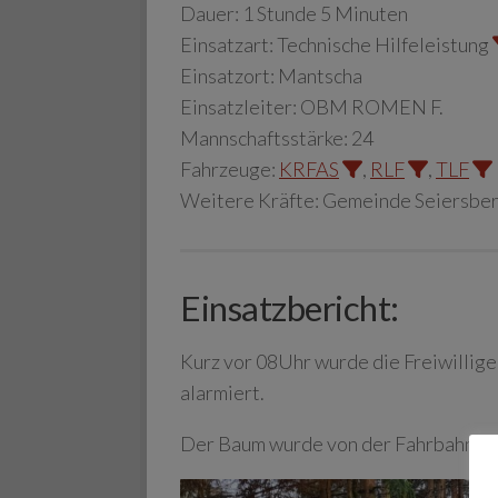
Dauer:
1 Stunde 5 Minuten
Einsatzart:
Technische Hilfeleistung
Einsatzort:
Mantscha
Einsatzleiter:
OBM ROMEN F.
Mannschaftsstärke:
24
Fahrzeuge:
KRFAS
,
RLF
,
TLF
Weitere Kräfte:
Gemeinde Seiersber
Einsatzbericht:
Kurz vor 08Uhr wurde die Freiwillig
alarmiert.
Der Baum wurde von der Fahrbahn en