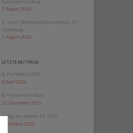
Geraetebeistellung
7. August 2026
sonst. Hilfeleistung/Gerätebeist.,Tür-
Liftöffnung
7. August 2026
LETZTE BEITRÄGE
Florianifest 2026
8. April 2026
Friedenslichtaktion
22. Dezember 2025
Tag der offenen Tür 2025
4. Oktober 2025