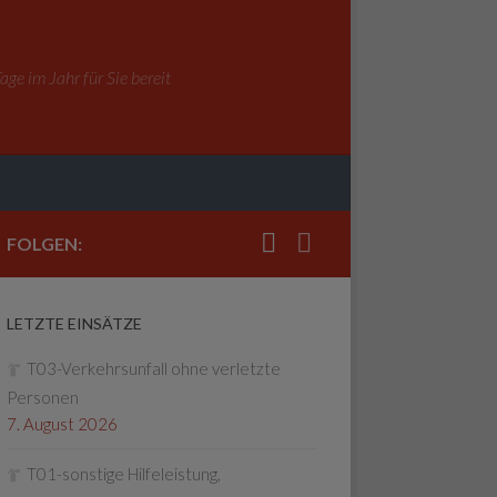
ge im Jahr für Sie bereit
FOLGEN:
LETZTE EINSÄTZE
T03-Verkehrsunfall ohne verletzte
Personen
7. August 2026
T01-sonstige Hilfeleistung,