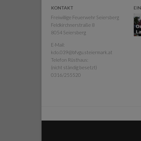
KONTAKT
EI
Freiwillige Feuerwehr Seiersberg
Feldkirchnerstraße 8
8054 Seiersberg
E-Mail:
kdo.039@bfvgu.steiermark.at
Telefon Rüsthaus:
(nicht ständig besetzt)
0316/255520