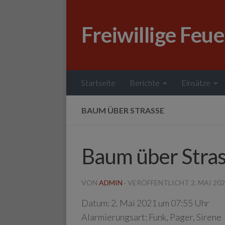
Zum Inhalt springen
Freiwillige Feu
Startseite
Berichte
Einsätze
BAUM ÜBER STRASSE
Baum über Stra
VON
ADMIN
· VERÖFFENTLICHT
2. MAI 20
Datum:
2. Mai 2021 um 07:55 Uhr
Alarmierungsart:
Funk, Pager, Sirene