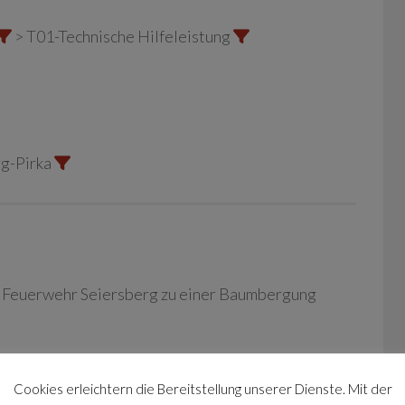
> T01-Technische Hilfeleistung
g-Pirka
e Feuerwehr Seiersberg zu einer Baumbergung
tfernt.
Cookies erleichtern die Bereitstellung unserer Dienste. Mit der