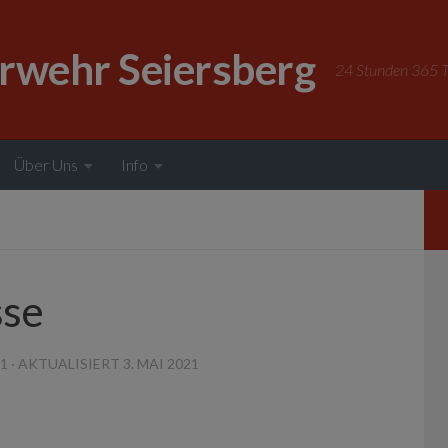
erwehr Seiersberg
24 Stunden 365 Ta
Über Uns
Info
sse
21
· AKTUALISIERT
3. MAI 2021