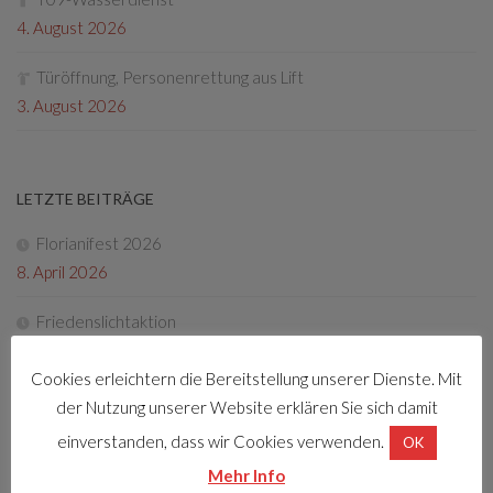
4. August 2026
Türöffnung, Personenrettung aus Lift
3. August 2026
LETZTE BEITRÄGE
Florianifest 2026
8. April 2026
Friedenslichtaktion
22. Dezember 2025
Cookies erleichtern die Bereitstellung unserer Dienste. Mit
Tag der offenen Tür 2025
der Nutzung unserer Website erklären Sie sich damit
4. Oktober 2025
einverstanden, dass wir Cookies verwenden.
OK
Mehr Info
Fotos Florianifest 2025