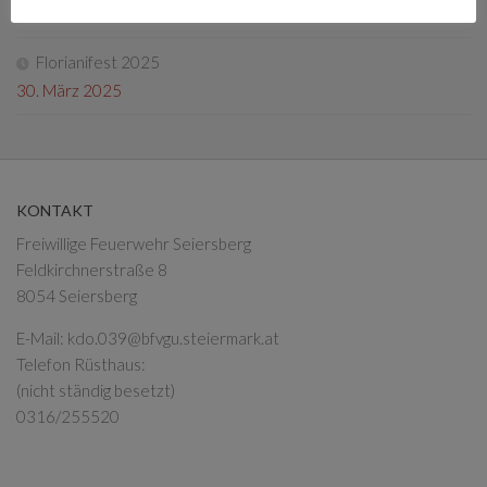
13. Mai 2025
Florianifest 2025
30. März 2025
KONTAKT
Freiwillige Feuerwehr Seiersberg
Feldkirchnerstraße 8
8054 Seiersberg
E-Mail:
kdo.039@bfvgu.steiermark.at
Telefon Rüsthaus:
(nicht ständig besetzt)
0316/255520