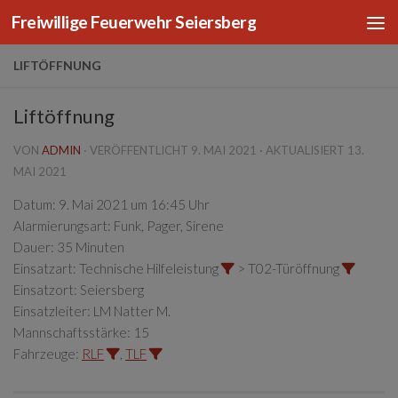
Freiwillige Feuerwehr Seiersberg
Zum Inhalt springen
LIFTÖFFNUNG
Liftöffnung
VON
ADMIN
· VERÖFFENTLICHT
9. MAI 2021
· AKTUALISIERT
13.
MAI 2021
Datum:
9. Mai 2021 um 16:45 Uhr
Alarmierungsart:
Funk, Pager, Sirene
Dauer:
35 Minuten
Einsatzart:
Technische Hilfeleistung
> T02-Türöffnung
Einsatzort:
Seiersberg
Einsatzleiter:
LM Natter M.
Mannschaftsstärke:
15
Fahrzeuge:
RLF
,
TLF