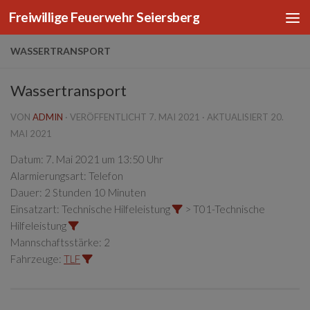
Freiwillige Feuerwehr Seiersberg
Zum Inhalt springen
WASSERTRANSPORT
Wassertransport
VON
ADMIN
· VERÖFFENTLICHT
7. MAI 2021
· AKTUALISIERT
20.
MAI 2021
Datum:
7. Mai 2021 um 13:50 Uhr
Alarmierungsart:
Telefon
Dauer:
2 Stunden 10 Minuten
Einsatzart:
Technische Hilfeleistung
> T01-Technische
Hilfeleistung
Mannschaftsstärke:
2
Fahrzeuge:
TLF