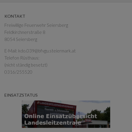
KONTAKT
Freiwillige Feuerwehr Seiersberg
Feldkirchnerstraße 8
8054 Seiersberg
E-Mail:
kdo.039@bfvgu.steiermark.at
Telefon Rüsthaus:
(nicht ständig besetzt)
0316/255520
EINSATZSTATUS