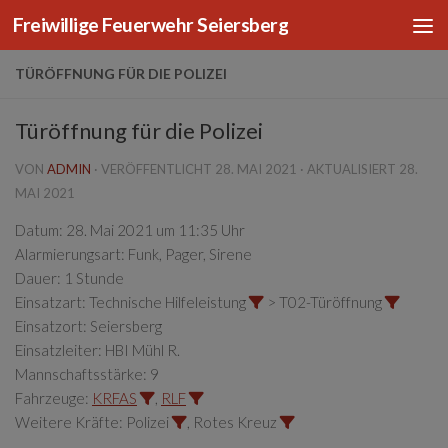
Freiwillige Feuerwehr Seiersberg
Zum Inhalt springen
TÜRÖFFNUNG FÜR DIE POLIZEI
Türöffnung für die Polizei
VON
ADMIN
· VERÖFFENTLICHT
28. MAI 2021
· AKTUALISIERT
28.
MAI 2021
Datum:
28. Mai 2021 um 11:35 Uhr
Alarmierungsart:
Funk, Pager, Sirene
Dauer:
1 Stunde
Einsatzart:
Technische Hilfeleistung
> T02-Türöffnung
Einsatzort:
Seiersberg
Einsatzleiter:
HBI Mühl R.
Mannschaftsstärke:
9
Fahrzeuge:
KRFAS
,
RLF
Weitere Kräfte:
Polizei
, Rotes Kreuz