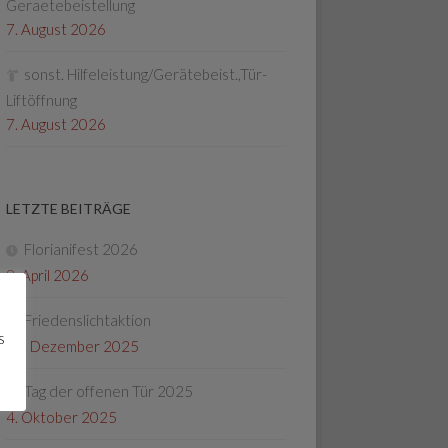
Geraetebeistellung
7. August 2026
sonst. Hilfeleistung/Gerätebeist.,Tür-
Liftöffnung
7. August 2026
LETZTE BEITRÄGE
Florianifest 2026
8. April 2026
Friedenslichtaktion
s
22. Dezember 2025
Tag der offenen Tür 2025
4. Oktober 2025