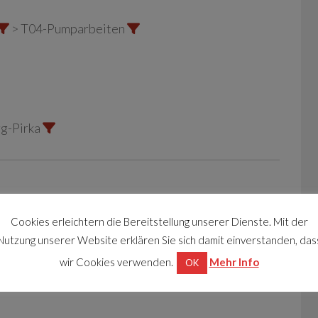
> T04-Pumparbeiten
g-Pirka
Cookies erleichtern die Bereitstellung unserer Dienste. Mit der
Wasserwerk der Gemeinde
Nutzung unserer Website erklären Sie sich damit einverstanden, das
wir Cookies verwenden.
Mehr Info
OK