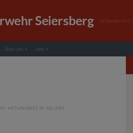
erwehr Seiersberg
24 Stunden 365 Ta
Über Uns
Info
021
· AKTUALISIERT
29. JULI 2021