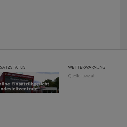
NSATZSTATUS
WETTERWARNUNG
Quelle: uwz.at