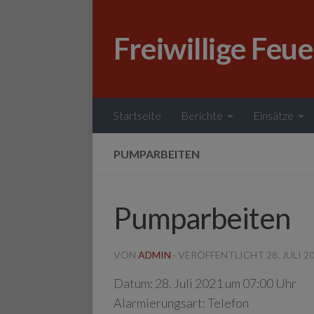
Zum Inhalt springen
Freiwillige Feu
Startseite
Berichte
Einsätze
PUMPARBEITEN
Pumparbeiten
VON
ADMIN
· VERÖFFENTLICHT
28. JULI 2
Datum:
28. Juli 2021 um 07:00 Uhr
Alarmierungsart:
Telefon