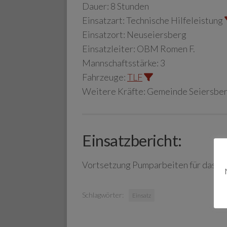
Dauer:
8 Stunden
Einsatzart:
Technische Hilfeleistung
Einsatzort:
Neuseiersberg
Einsatzleiter:
OBM Romen F.
Mannschaftsstärke:
3
Fahrzeuge:
TLF
Weitere Kräfte:
Gemeinde Seiersber
Einsatzbericht:
Vortsetzung Pumparbeiten für das 
Schlagwörter:
Einsatz