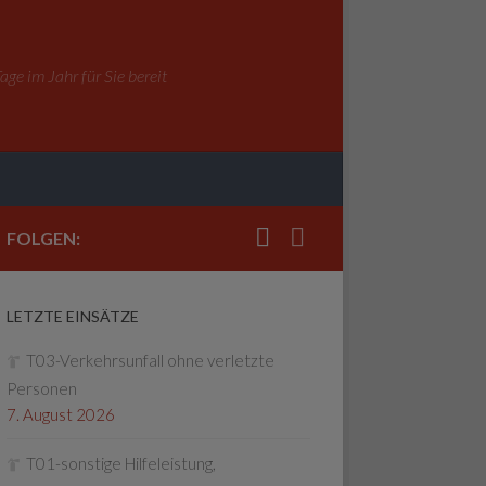
ge im Jahr für Sie bereit
FOLGEN:
LETZTE EINSÄTZE
T03-Verkehrsunfall ohne verletzte
Personen
7. August 2026
T01-sonstige Hilfeleistung,