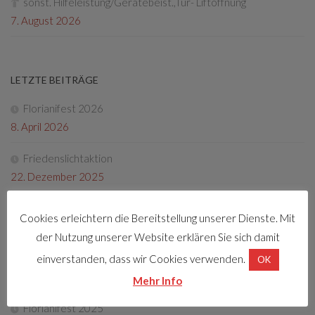
sonst. Hilfeleistung/Gerätebeist.,Tür- Liftöffnung
7. August 2026
LETZTE BEITRÄGE
Florianifest 2026
8. April 2026
Friedenslichtaktion
22. Dezember 2025
Tag der offenen Tür 2025
Cookies erleichtern die Bereitstellung unserer Dienste. Mit
4. Oktober 2025
der Nutzung unserer Website erklären Sie sich damit
Fotos Florianifest 2025
einverstanden, dass wir Cookies verwenden.
OK
13. Mai 2025
Mehr Info
Florianifest 2025