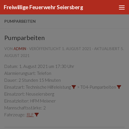
Freiwillige Feuerwehr Seiersberg
Zum Inhalt springen
PUMPARBEITEN
Pumparbeiten
VON
ADMIN
· VERÖFFENTLICHT
1. AUGUST 2021
· AKTUALISIERT
5.
AUGUST 2021
Datum:
1. August 2021 um 17:30 Uhr
Alarmierungsart:
Telefon
Dauer:
2 Stunden 15 Minuten
Einsatzart:
Technische Hilfeleistung
> T04-Pumparbeiten
Einsatzort:
Neuseiersberg
Einsatzleiter:
HFM Meixner
Mannschaftsstärke:
2
Fahrzeuge:
RLF