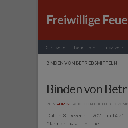
Zum Inhalt springen
Freiwillige Feu
Startseite
Berichte
Einsätze
BINDEN VON BETRIEBSMITTELN
Binden von Betr
VON
ADMIN
· VERÖFFENTLICHT
8. DEZEM
Datum:
8. Dezember 2021 um 14:21 
Alarmierungsart:
Sirene