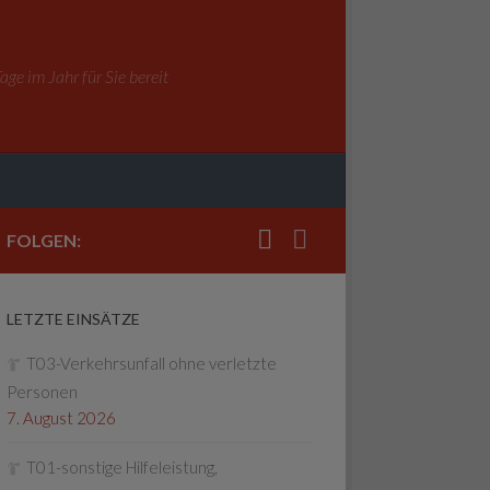
ge im Jahr für Sie bereit
FOLGEN:
LETZTE EINSÄTZE
T03-Verkehrsunfall ohne verletzte
Personen
7. August 2026
T01-sonstige Hilfeleistung,