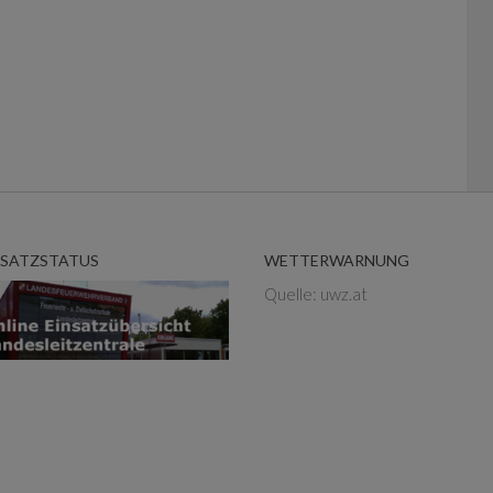
NSATZSTATUS
WETTERWARNUNG
Quelle: uwz.at