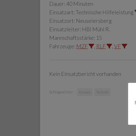
Dauer:
40 Minuten
Einsatzart:
Technische Hilfeleistung
Einsatzort:
Neuseiersberg
Einsatzleiter:
HBI Mühl R.
Mannschaftsstärke:
15
Fahrzeuge:
MZF
,
RLF
,
VF
Kein Einsatzbericht vorhanden
Schlagwörter:
Einsatz
Technik