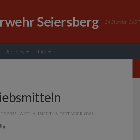
erwehr Seiersberg
24 Stunden 365 Ta
Über Uns
Info
iebsmitteln
BER 2021
· AKTUALISIERT
15. DEZEMBER 2021
Uhr