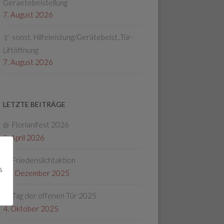
Geraetebeistellung
7. August 2026
sonst. Hilfeleistung/Gerätebeist.,Tür-
Liftöffnung
7. August 2026
LETZTE BEITRÄGE
Florianifest 2026
8. April 2026
Friedenslichtaktion
s
22. Dezember 2025
Tag der offenen Tür 2025
4. Oktober 2025