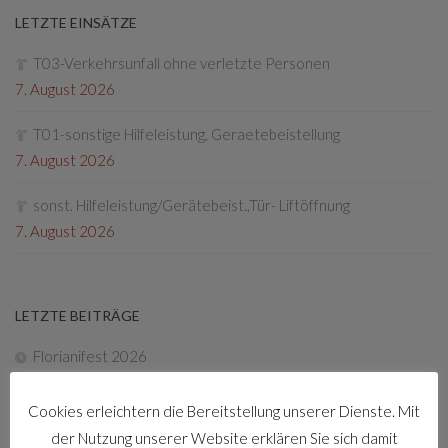
LETZTE EINSÄTZE
T03-Verkehrsunfall ohne verletzte Personen
7. August 2026
T01-sonstige Hilfeleistung, Geraetebeistellung
7. August 2026
sonst. Hilfeleistung/Gerätebeist.,Tür- Liftöffnung
7. August 2026
LETZTE BEITRÄGE
Florianifest 2026
8. April 2026
Cookies erleichtern die Bereitstellung unserer Dienste. Mit
Friedenslichtaktion
der Nutzung unserer Website erklären Sie sich damit