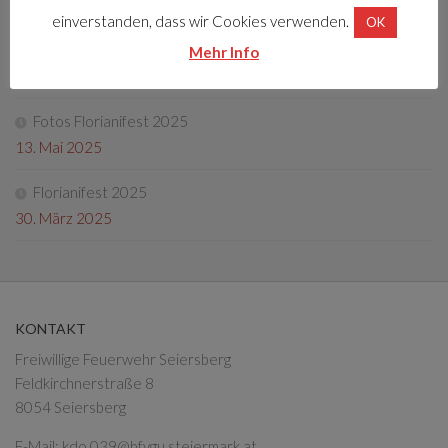
22. Dezember 2025
einverstanden, dass wir Cookies verwenden.
OK
Tag der offenen Tür 2025
Mehr Info
4. Oktober 2025
Fotos Florianifest 2025
13. Mai 2025
Florianifest 2025
30. März 2025
KONTAKT
Freiwillige Feuerwehr Seiersberg
Feldkirchnerstraße 8
8054 Seiersberg
E-Mail:
kdo.039@bfvgu.steiermark.at