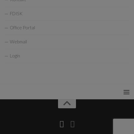
FDISK
Office Portal
Webmail
Login