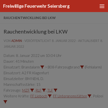
Freiwillige Feuerwehr Seiersberg
Zum Inhalt springen
RAUCHENTWICKLUNG BEI LKW
Rauchentwicklung bei LKW
VON
ADMIN
· VERÖFFENTLICHT
8. JANUAR 2022
· AKTUALISIERT
8.
JANUAR 2022
Datum:
8. Januar 2022 um 10:04 Uhr
Dauer:
41 Minuten
Einsatzart:
Brandalarm
> B08-Fahrzeugbrand
(Fehlalarm)
Einsatzort:
A2 FR Klagenfurt
Einsatzleiter:
BM NEHL D.
Mannschaftsstärke:
15
Fahrzeuge:
MZF
,
RLF
,
TLF
Weitere Kräfte:
FF Lieboch
,
FF Unterpremstätten
, Polizei