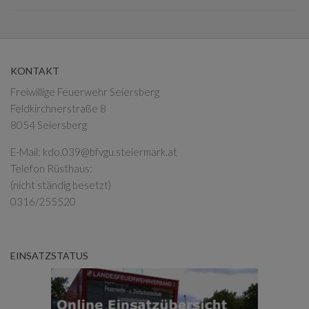
KONTAKT
Freiwillige Feuerwehr Seiersberg
Feldkirchnerstraße 8
8054 Seiersberg
E-Mail:
kdo.039@bfvgu.steiermark.at
Telefon Rüsthaus:
(nicht ständig besetzt)
0316/255520
EINSATZSTATUS