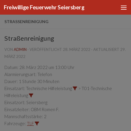
Freiwillige Feuerwehr Seiersberg
Zum Inhalt springen
STRASSENREINIGUNG
Straßenreinigung
VON
ADMIN
· VERÖFFENTLICHT
28. MÄRZ 2022
· AKTUALISIERT
29.
MÄRZ 2022
Datum:
28. März 2022 um 13:00 Uhr
Alarmierungsart:
Telefon
Dauer:
1 Stunde 30 Minuten
Einsatzart:
Technische Hilfeleistung
> T01-Technische
Hilfeleistung
Einsatzort:
Seiersberg
Einsatzleiter:
OBM Romen F.
Mannschaftsstärke:
2
Fahrzeuge:
TLF