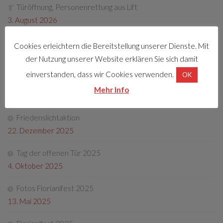
Türöffnung, Personenrettung aus Lift
3. August 2026
Cookies erleichtern die Bereitstellung unserer Dienste. Mit
der Nutzung unserer Website erklären Sie sich damit
LETZTE BEITRÄGE
einverstanden, dass wir Cookies verwenden.
OK
Florianifest 2026
Mehr Info
8. April 2026
Friedenslichtaktion
22. Dezember 2025
Tag der offenen Tür 2025
4. Oktober 2025
Fotos Florianifest 2025
13. Mai 2025