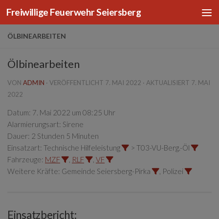
Freiwillige Feuerwehr Seiersberg
Zum Inhalt springen
ÖLBINEARBEITEN
Ölbinearbeiten
VON
ADMIN
· VERÖFFENTLICHT
7. MAI 2022
· AKTUALISIERT
7. MAI
2022
Datum:
7. Mai 2022 um 08:25 Uhr
Alarmierungsart:
Sirene
Dauer:
2 Stunden 5 Minuten
Einsatzart:
Technische Hilfeleistung
> T03-VU-Berg.-Öl
Fahrzeuge:
MZF
,
RLF
,
VF
Weitere Kräfte:
Gemeinde Seiersberg-Pirka
, Polizei
Einsatzbericht: