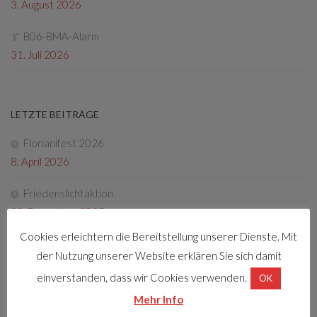
3. August 2026
B06-BMA-Alarm
31. Juli 2026
LETZTE BEITRÄGE
Florianifest 2026
8. April 2026
Friedenslichtaktion
22. Dezember 2025
Cookies erleichtern die Bereitstellung unserer Dienste. Mit
Tag der offenen Tür 2025
der Nutzung unserer Website erklären Sie sich damit
4. Oktober 2025
einverstanden, dass wir Cookies verwenden.
OK
Fotos Florianifest 2025
Mehr Info
13. Mai 2025