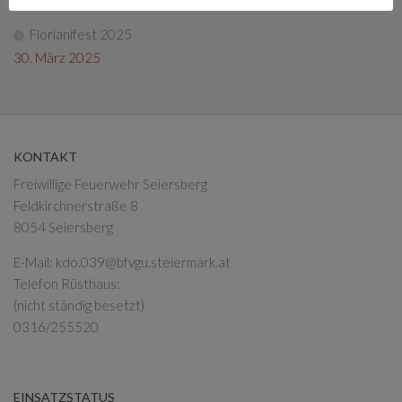
Florianifest 2025
30. März 2025
KONTAKT
Freiwillige Feuerwehr Seiersberg
Feldkirchnerstraße 8
8054 Seiersberg
E-Mail:
kdo.039@bfvgu.steiermark.at
Telefon Rüsthaus:
(nicht ständig besetzt)
0316/255520
EINSATZSTATUS