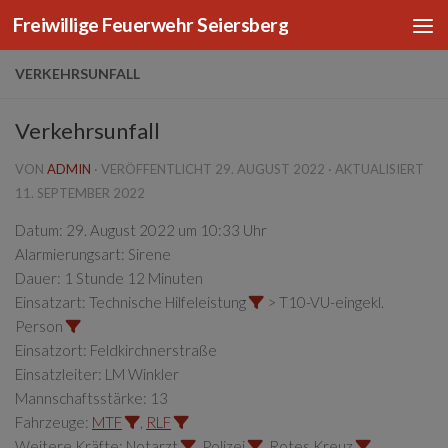
Freiwillige Feuerwehr Seiersberg
Zum Inhalt springen
VERKEHRSUNFALL
Verkehrsunfall
VON
ADMIN
· VERÖFFENTLICHT
29. AUGUST 2022
· AKTUALISIERT
11. SEPTEMBER 2022
Datum:
29. August 2022 um 10:33 Uhr
Alarmierungsart:
Sirene
Dauer:
1 Stunde 12 Minuten
Einsatzart:
Technische Hilfeleistung
> T10-VU-eingekl.
Person
Einsatzort:
Feldkirchnerstraße
Einsatzleiter:
LM Winkler
Mannschaftsstärke:
13
Fahrzeuge:
MTF
,
RLF
Weitere Kräfte:
Notarzt
, Polizei
, Rotes Kreuz