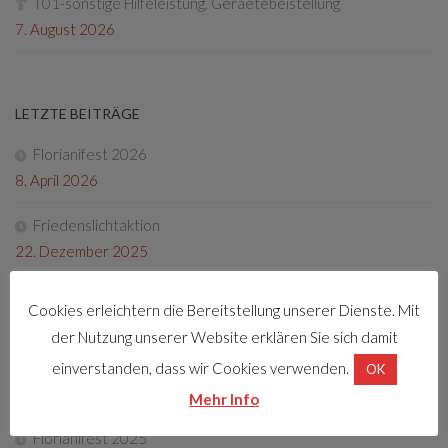
T01-sonstige Hilfeleistung, Geraetebeistellung
7. August 2026
LETZTE BEITRÄGE
Florianifest 2026
8. April 2026
Friedenslichtaktion
22. Dezember 2025
Tag der offenen Tür 2025
Cookies erleichtern die Bereitstellung unserer Dienste. Mit
4. Oktober 2025
der Nutzung unserer Website erklären Sie sich damit
Fotos Florianifest 2025
einverstanden, dass wir Cookies verwenden.
OK
13. Mai 2025
Mehr Info
Florianifest 2025