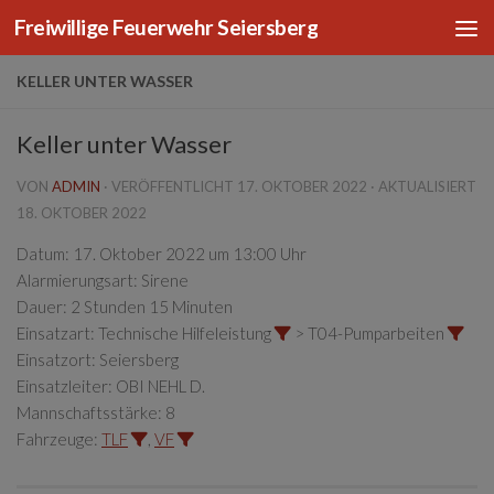
Freiwillige Feuerwehr Seiersberg
Zum Inhalt springen
KELLER UNTER WASSER
Keller unter Wasser
VON
ADMIN
· VERÖFFENTLICHT
17. OKTOBER 2022
· AKTUALISIERT
18. OKTOBER 2022
Datum:
17. Oktober 2022 um 13:00 Uhr
Alarmierungsart:
Sirene
Dauer:
2 Stunden 15 Minuten
Einsatzart:
Technische Hilfeleistung
> T04-Pumparbeiten
Einsatzort:
Seiersberg
Einsatzleiter:
OBI NEHL D.
Mannschaftsstärke:
8
Fahrzeuge:
TLF
,
VF