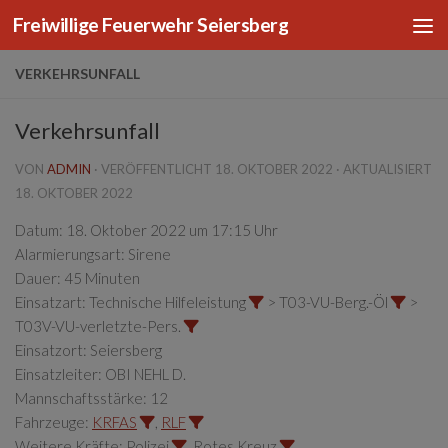
Freiwillige Feuerwehr Seiersberg
Zum Inhalt springen
VERKEHRSUNFALL
Verkehrsunfall
VON
ADMIN
· VERÖFFENTLICHT
18. OKTOBER 2022
· AKTUALISIERT
18. OKTOBER 2022
Datum:
18. Oktober 2022 um 17:15 Uhr
Alarmierungsart:
Sirene
Dauer:
45 Minuten
Einsatzart:
Technische Hilfeleistung
> T03-VU-Berg.-Öl
>
T03V-VU-verletzte-Pers.
Einsatzort:
Seiersberg
Einsatzleiter:
OBI NEHL D.
Mannschaftsstärke:
12
Fahrzeuge:
KRFAS
,
RLF
Weitere Kräfte:
Polizei
, Rotes Kreuz