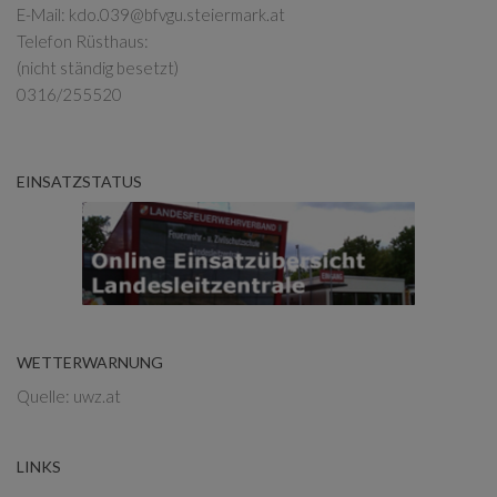
E-Mail:
kdo.039@bfvgu.steiermark.at
Telefon Rüsthaus:
(nicht ständig besetzt)
0316/255520
EINSATZSTATUS
WETTERWARNUNG
Quelle: uwz.at
LINKS