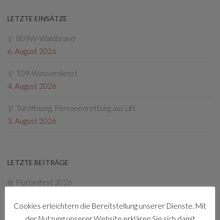
LETZTE EINSÄTZE
B09W-Waldbrand
6. August 2026
T09-Wasserdienst
4. August 2026
Türöffnung, Personenrettung aus Lift
3. August 2026
LETZTE BEITRÄGE
Florianifest 2026
8. April 2026
Cookies erleichtern die Bereitstellung unserer Dienste. Mit
Friedenslichtaktion
der Nutzung unserer Website erklären Sie sich damit