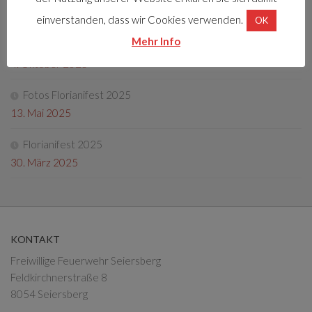
22. Dezember 2025
einverstanden, dass wir Cookies verwenden.
OK
Mehr Info
Tag der offenen Tür 2025
4. Oktober 2025
Fotos Florianifest 2025
13. Mai 2025
Florianifest 2025
30. März 2025
KONTAKT
Freiwillige Feuerwehr Seiersberg
Feldkirchnerstraße 8
8054 Seiersberg