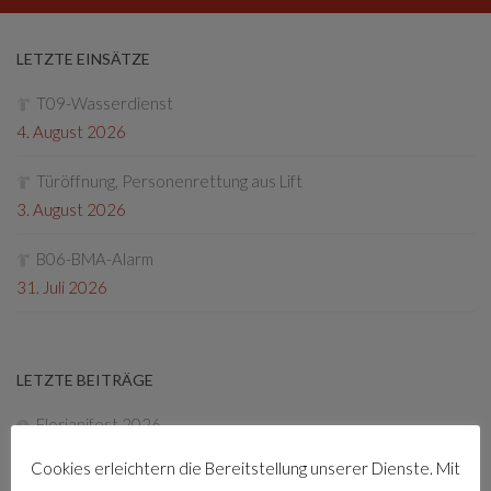
LETZTE EINSÄTZE
T09-Wasserdienst
4. August 2026
Türöffnung, Personenrettung aus Lift
3. August 2026
B06-BMA-Alarm
31. Juli 2026
LETZTE BEITRÄGE
Florianifest 2026
8. April 2026
Cookies erleichtern die Bereitstellung unserer Dienste. Mit