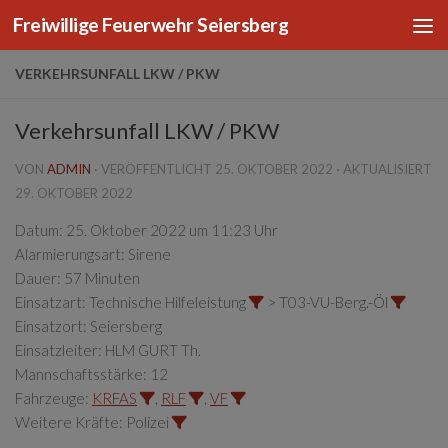
Freiwillige Feuerwehr Seiersberg
Zum Inhalt springen
VERKEHRSUNFALL LKW / PKW
Verkehrsunfall LKW / PKW
VON
ADMIN
· VERÖFFENTLICHT
25. OKTOBER 2022
· AKTUALISIERT
29. OKTOBER 2022
Datum:
25. Oktober 2022 um 11:23 Uhr
Alarmierungsart:
Sirene
Dauer:
57 Minuten
Einsatzart:
Technische Hilfeleistung
> T03-VU-Berg.-Öl
Einsatzort:
Seiersberg
Einsatzleiter:
HLM GURT Th.
Mannschaftsstärke:
12
Fahrzeuge:
KRFAS
,
RLF
,
VF
Weitere Kräfte:
Polizei