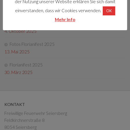
der Nutzung unserer Website erklären Sie sich damit
Friedenslichtaktion
22. Dezember 2025
einverstanden, dass wir Cookies verwenden.
OK
Mehr Info
Tag der offenen Tür 2025
4. Oktober 2025
Fotos Florianifest 2025
13. Mai 2025
Florianifest 2025
30. März 2025
KONTAKT
Freiwillige Feuerwehr Seiersberg
Feldkirchnerstraße 8
8054 Seiersberg