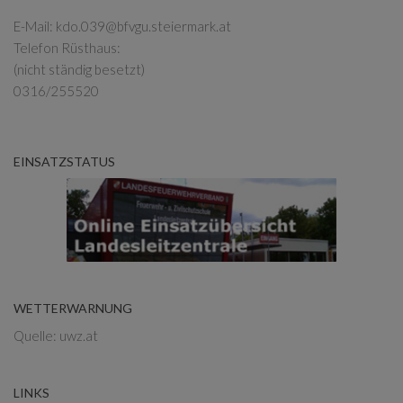
E-Mail:
kdo.039@bfvgu.steiermark.at
Telefon Rüsthaus:
(nicht ständig besetzt)
0316/255520
EINSATZSTATUS
WETTERWARNUNG
Quelle: uwz.at
LINKS