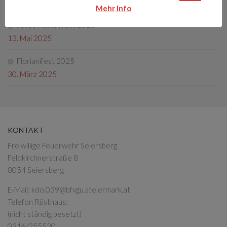
4. Oktober 2025
Mehr Info
Fotos Florianifest 2025
13. Mai 2025
Florianifest 2025
30. März 2025
KONTAKT
Freiwillige Feuerwehr Seiersberg
Feldkirchnerstraße 8
8054 Seiersberg
E-Mail:
kdo.039@bfvgu.steiermark.at
Telefon Rüsthaus:
(nicht ständig besetzt)
0316/255520