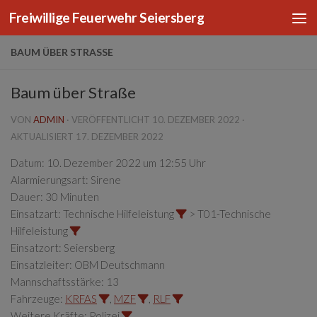
Freiwillige Feuerwehr Seiersberg
Zum Inhalt springen
BAUM ÜBER STRASSE
Baum über Straße
VON
ADMIN
· VERÖFFENTLICHT
10. DEZEMBER 2022
·
AKTUALISIERT
17. DEZEMBER 2022
Datum:
10. Dezember 2022 um 12:55 Uhr
Alarmierungsart:
Sirene
Dauer:
30 Minuten
Einsatzart:
Technische Hilfeleistung
> T01-Technische
Hilfeleistung
Einsatzort:
Seiersberg
Einsatzleiter:
OBM Deutschmann
Mannschaftsstärke:
13
Fahrzeuge:
KRFAS
,
MZF
,
RLF
Weitere Kräfte:
Polizei