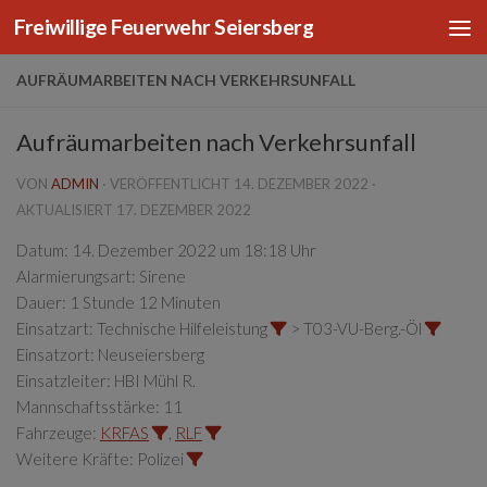
Freiwillige Feuerwehr Seiersberg
Zum Inhalt springen
AUFRÄUMARBEITEN NACH VERKEHRSUNFALL
Aufräumarbeiten nach Verkehrsunfall
VON
ADMIN
· VERÖFFENTLICHT
14. DEZEMBER 2022
·
AKTUALISIERT
17. DEZEMBER 2022
Datum:
14. Dezember 2022 um 18:18 Uhr
Alarmierungsart:
Sirene
Dauer:
1 Stunde 12 Minuten
Einsatzart:
Technische Hilfeleistung
> T03-VU-Berg.-Öl
Einsatzort:
Neuseiersberg
Einsatzleiter:
HBI Mühl R.
Mannschaftsstärke:
11
Fahrzeuge:
KRFAS
,
RLF
Weitere Kräfte:
Polizei