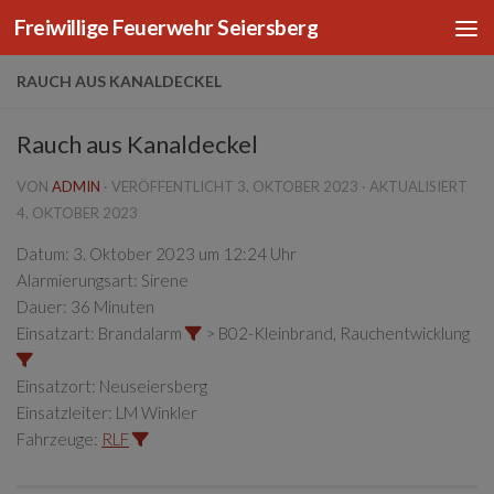
Freiwillige Feuerwehr Seiersberg
Zum Inhalt springen
RAUCH AUS KANALDECKEL
Rauch aus Kanaldeckel
VON
ADMIN
· VERÖFFENTLICHT
3. OKTOBER 2023
· AKTUALISIERT
4. OKTOBER 2023
Datum:
3. Oktober 2023 um 12:24 Uhr
Alarmierungsart:
Sirene
Dauer:
36 Minuten
Einsatzart:
Brandalarm
> B02-Kleinbrand, Rauchentwicklung
Einsatzort:
Neuseiersberg
Einsatzleiter:
LM Winkler
Fahrzeuge:
RLF