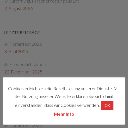
Türöffnung, Personenrettung aus Lift
3. August 2026
LETZTE BEITRÄGE
Florianifest 2026
8. April 2026
Friedenslichtaktion
22. Dezember 2025
Tag der offenen Tür 2025
Cookies erleichtern die Bereitstellung unserer Dienste. Mit
4. Oktober 2025
der Nutzung unserer Website erklären Sie sich damit
Fotos Florianifest 2025
einverstanden, dass wir Cookies verwenden.
OK
13. Mai 2025
Mehr Info
Florianifest 2025