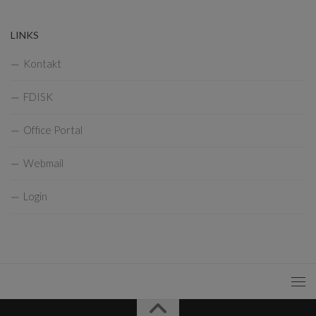
LINKS
Kontakt
FDISK
Office Portal
Webmail
Login