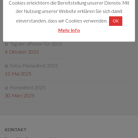
Cookies erleichtern die Bereitstellung unserer Dienste. Mit
8. April 2026
der Nutzung unserer Website erklären Sie sich damit
einverstanden, dass wir Cookies verwenden.
OK
Friedenslichtaktion
22. Dezember 2025
Mehr Info
Tag der offenen Tür 2025
4. Oktober 2025
Fotos Florianifest 2025
13. Mai 2025
Florianifest 2025
30. März 2025
KONTAKT