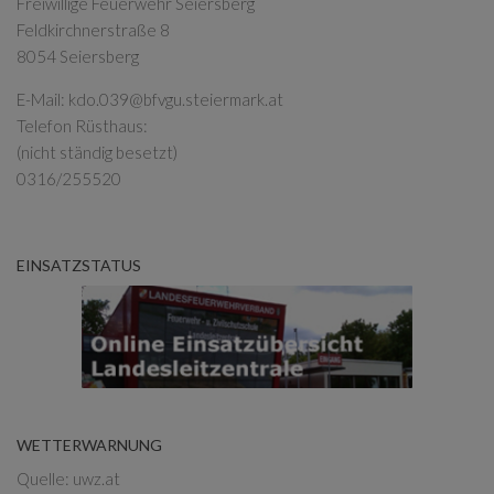
Freiwillige Feuerwehr Seiersberg
Feldkirchnerstraße 8
8054 Seiersberg
E-Mail:
kdo.039@bfvgu.steiermark.at
Telefon Rüsthaus:
(nicht ständig besetzt)
0316/255520
EINSATZSTATUS
WETTERWARNUNG
Quelle: uwz.at