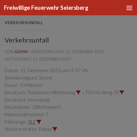
Freiwillige Feuerwehr Seiersberg
Zum Inhalt springen
VERKEHRSUNFALL
Verkehrsunfall
VON
ADMIN
· VERÖFFENTLICHT
15. DEZEMBER 2023
·
AKTUALISIERT
15. DEZEMBER 2023
Datum:
15. Dezember 2023 um 07:57 Uhr
Alarmierungsart:
Sirene
Dauer:
33 Minuten
Einsatzart:
Technische Hilfeleistung
> T03-VU-Berg.-Öl
Einsatzort:
Seiersberg
Einsatzleiter:
OBM Romen F.
Mannschaftsstärke:
7
Fahrzeuge:
RLF
Weitere Kräfte:
Polizei