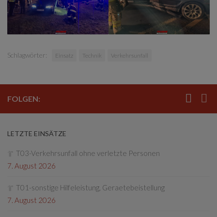
Schlagwörter:
Einsatz
Technik
Verkehrsunfall
FOLGEN:
LETZTE EINSÄTZE
T03-Verkehrsunfall ohne verletzte Personen
7. August 2026
T01-sonstige Hilfeleistung, Geraetebeistellung
7. August 2026