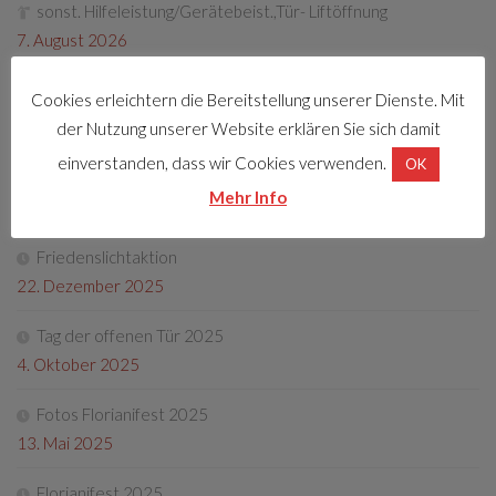
sonst. Hilfeleistung/Gerätebeist.,Tür- Liftöffnung
7. August 2026
Cookies erleichtern die Bereitstellung unserer Dienste. Mit
der Nutzung unserer Website erklären Sie sich damit
LETZTE BEITRÄGE
einverstanden, dass wir Cookies verwenden.
OK
Florianifest 2026
Mehr Info
8. April 2026
Friedenslichtaktion
22. Dezember 2025
Tag der offenen Tür 2025
4. Oktober 2025
Fotos Florianifest 2025
13. Mai 2025
Florianifest 2025