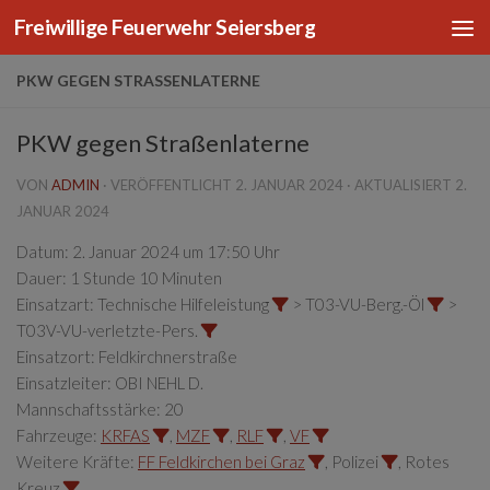
Freiwillige Feuerwehr Seiersberg
Zum Inhalt springen
PKW GEGEN STRASSENLATERNE
PKW gegen Straßenlaterne
VON
ADMIN
· VERÖFFENTLICHT
2. JANUAR 2024
· AKTUALISIERT
2.
JANUAR 2024
Datum:
2. Januar 2024 um 17:50 Uhr
Dauer:
1 Stunde 10 Minuten
Einsatzart:
Technische Hilfeleistung
> T03-VU-Berg.-Öl
>
T03V-VU-verletzte-Pers.
Einsatzort:
Feldkirchnerstraße
Einsatzleiter:
OBI NEHL D.
Mannschaftsstärke:
20
Fahrzeuge:
KRFAS
,
MZF
,
RLF
,
VF
Weitere Kräfte:
FF Feldkirchen bei Graz
, Polizei
, Rotes
Kreuz