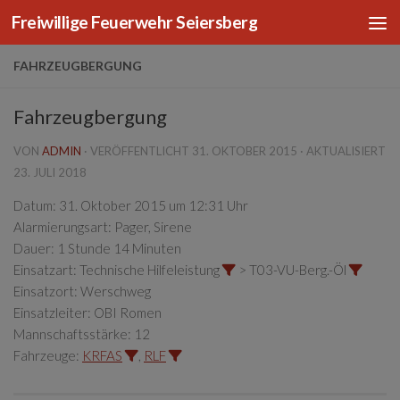
Freiwillige Feuerwehr Seiersberg
Zum Inhalt springen
FAHRZEUGBERGUNG
Fahrzeugbergung
VON
ADMIN
· VERÖFFENTLICHT
31. OKTOBER 2015
· AKTUALISIERT
23. JULI 2018
Datum:
31. Oktober 2015 um 12:31 Uhr
Alarmierungsart:
Pager, Sirene
Dauer:
1 Stunde 14 Minuten
Einsatzart:
Technische Hilfeleistung
> T03-VU-Berg.-Öl
Einsatzort:
Werschweg
Einsatzleiter:
OBI Romen
Mannschaftsstärke:
12
Fahrzeuge:
KRFAS
,
RLF