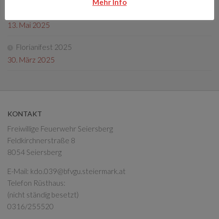
Mehr Info
Fotos Florianifest 2025
13. Mai 2025
Florianifest 2025
30. März 2025
KONTAKT
Freiwillige Feuerwehr Seiersberg
Feldkirchnerstraße 8
8054 Seiersberg
E-Mail:
kdo.039@bfvgu.steiermark.at
Telefon Rüsthaus:
(nicht ständig besetzt)
0316/255520