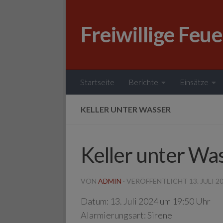
Zum Inhalt springen
Freiwillige Feu
Startseite
Berichte
Einsätze
KELLER UNTER WASSER
Keller unter Wa
VON
ADMIN
· VERÖFFENTLICHT
13. JULI 2
Datum:
13. Juli 2024 um 19:50 Uhr
Alarmierungsart:
Sirene