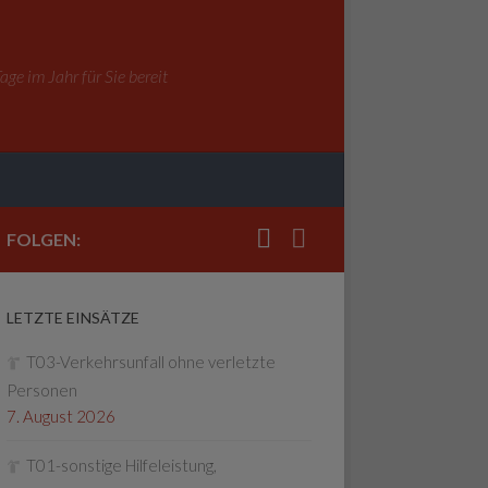
ge im Jahr für Sie bereit
FOLGEN:
LETZTE EINSÄTZE
T03-Verkehrsunfall ohne verletzte
Personen
7. August 2026
T01-sonstige Hilfeleistung,