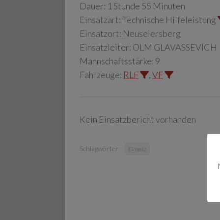
Dauer:
1 Stunde 55 Minuten
Einsatzart:
Technische Hilfeleistung
Einsatzort:
Neuseiersberg
Einsatzleiter:
OLM GLAVASSEVICH
Mannschaftsstärke:
9
Fahrzeuge:
RLF
,
VF
Kein Einsatzbericht vorhanden
Schlagwörter:
Einsatz