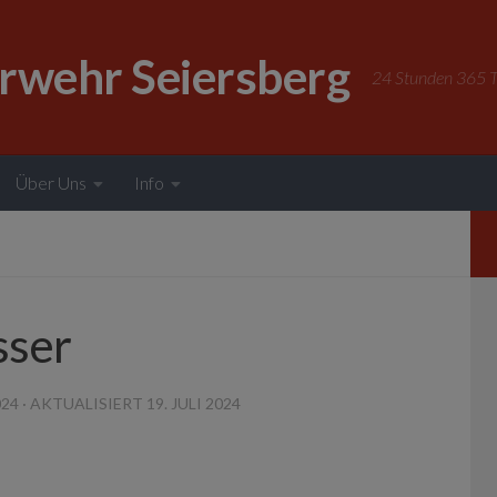
erwehr Seiersberg
24 Stunden 365 Ta
Über Uns
Info
sser
024
· AKTUALISIERT
19. JULI 2024