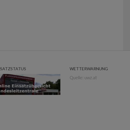
NSATZSTATUS
WETTERWARNUNG
Quelle: uwz.at