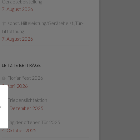
Geraetebeistellung
7. August 2026
sonst. Hilfeleistung/Gerätebeist.,Tür-
Liftöffnung
7. August 2026
LETZTE BEITRÄGE
Florianifest 2026
8. April 2026
Friedenslichtaktion
s
22. Dezember 2025
Tag der offenen Tür 2025
4. Oktober 2025