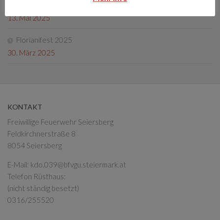
Fotos Florianifest 2025
13. Mai 2025
Florianifest 2025
30. März 2025
KONTAKT
Freiwillige Feuerwehr Seiersberg
Feldkirchnerstraße 8
8054 Seiersberg
E-Mail:
kdo.039@bfvgu.steiermark.at
Telefon Rüsthaus:
(nicht ständig besetzt)
0316/255520