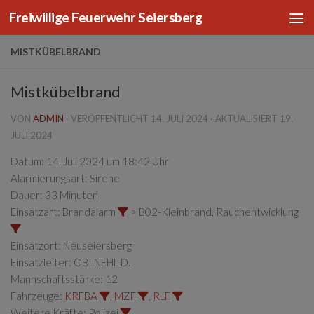
Freiwillige Feuerwehr Seiersberg
Zum Inhalt springen
MISTKÜBELBRAND
Mistkübelbrand
VON
ADMIN
· VERÖFFENTLICHT
14. JULI 2024
· AKTUALISIERT
19.
JULI 2024
Datum:
14. Juli 2024 um 18:42 Uhr
Alarmierungsart:
Sirene
Dauer:
33 Minuten
Einsatzart:
Brandalarm
> B02-Kleinbrand, Rauchentwicklung
Einsatzort:
Neuseiersberg
Einsatzleiter:
OBI NEHL D.
Mannschaftsstärke:
12
Fahrzeuge:
KRFBA
,
MZF
,
RLF
Weitere Kräfte:
Polizei