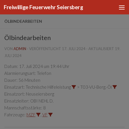
Freiwillige Feuerwehr Seiersberg
Zum Inhalt springen
ÖLBINDEARBEITEN
Ölbindearbeiten
VON
ADMIN
· VERÖFFENTLICHT
17. JULI 2024
· AKTUALISIERT
19.
JULI 2024
Datum:
17. Juli 2024 um 19:44 Uhr
Alarmierungsart:
Telefon
Dauer:
56 Minuten
Einsatzart:
Technische Hilfeleistung
> T03-VU-Berg.-Öl
Einsatzort:
Neuseiersberg
Einsatzleiter:
OBI NEHL D.
Mannschaftsstärke:
8
Fahrzeuge:
MZF
,
VF