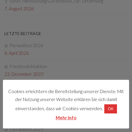
sonst. Hilfeleistung/Gerätebeist.,Tür- Liftöffnung
7. August 2026
LETZTE BEITRÄGE
Florianifest 2026
8. April 2026
Friedenslichtaktion
22. Dezember 2025
Tag der offenen Tür 2025
Cookies erleichtern die Bereitstellung unserer Dienste. Mit
4. Oktober 2025
der Nutzung unserer Website erklären Sie sich damit
Fotos Florianifest 2025
einverstanden, dass wir Cookies verwenden.
OK
13. Mai 2025
Mehr Info
Florianifest 2025